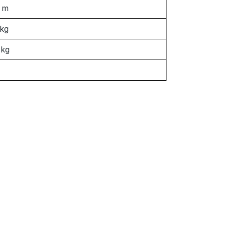
 m
 kg
 kg