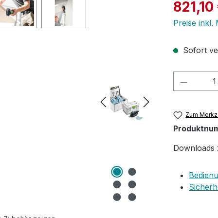
Verkaufspre
821,10
Preise inkl
Sofort ver
Produkt
Zum Merkze
Produktnu
Downloads 
Bedienu
Sicherh