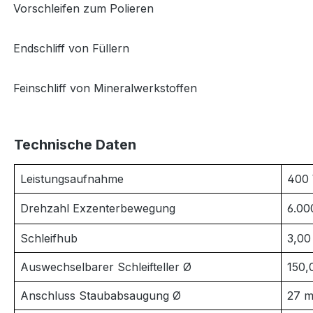
Vorschleifen zum Polieren
·
Endschliff von Füllern
·
Feinschliff von Mineralwerkstoffen
·
Technische Daten
Leistungsaufnahme
400
Drehzahl Exzenterbewegung
6.00
Schleifhub
3,0
Auswechselbarer Schleifteller Ø
150
Anschluss Staubabsaugung Ø
27 