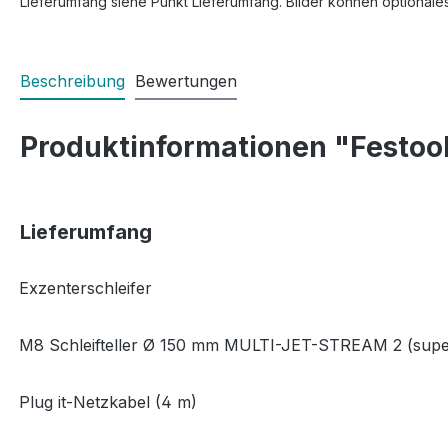
Lieferumfang siehe Punkt Lieferumfang. Bilder können optionale
Beschreibung
Bewertungen
Produktinformationen "Festool
Lieferumfang
Exzenterschleifer
·
M8 Schleifteller Ø 150 mm MULTI-JET-STREAM 2 (sup
·
Plug it-Netzkabel (4 m)
·