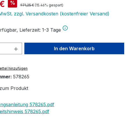
is:
 €
%
Regulärer Preis:
971,25 €
(15.46% gespart)
. MwSt. zzgl. Versandkosten (kostenfreier Versand)
fügbar, Lieferzeit: 1-3 Tage
 Anzahl: Gib den gewünschten Wert ein 
In den Warenkorb
ttel hinzufügen
mmer:
578265
zum Produkt
ngsanleitung 578265.pdf
eitshinweis 578265.pdf