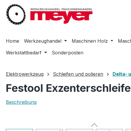
m Hauptinhalt springen
Zur Suche springen
Zur Hauptnavigation springen
Home
Werkzeughandel
Maschinen Holz
Masch
Werkstattbedarf
Sonderposten
Elektrowerkzeug
Schleifen und polieren
Delta- 
Festool Exzenterschlei
Beschreibung
Bildergalerie überspringen