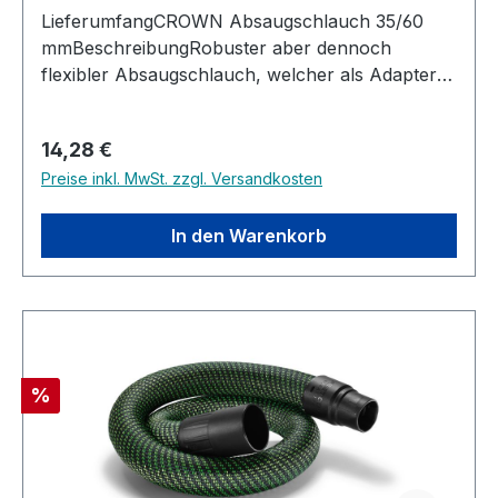
LieferumfangCROWN Absaugschlauch 35/60
mmBeschreibungRobuster aber dennoch
flexibler Absaugschlauch, welcher als Adapter
bzw Verbindungsstück zwischen dem Nass und
Trockensauger und dem Langhalsschleifer
Regulärer Preis:
14,28 €
dient. Technische DatenDurchmesser
Preise inkl. MwSt. zzgl. Versandkosten
Adapterköpfe: 35/60 mmLänge Absaugschlauch:
80 mmKompatibel mit: CROWN Nass und
Trockensauger CT99740/741 und CROWN
In den Warenkorb
Langhalsschleifer CT13714L(TB)
Rabatt
%