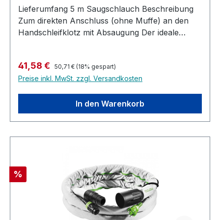
Lieferumfang 5 m Saugschlauch Beschreibung
Ableitwiderstand (DIN IEC 312): <1 MΩ/m
Zum direkten Anschluss (ohne Muffe) an den
temperaturbeständig bis: + 70 °C Schlauch-Ø:
Handschleifklotz mit Absaugung Der ideale
44 mm
Absaugschlauch für den Handschliff Geringer
Schlauchdurchmesser und geringe
Regulärer Preis:
Verkaufspreis:
41,58 €
Biegesteifigkeit für bestmögliches Handling
50,71 €
(18% gespart)
Preise inkl. MwSt. zzgl. Versandkosten
Produktinformationen Durchmesser 21,5 mm
Länge 5 m
In den Warenkorb
Rabatt
%