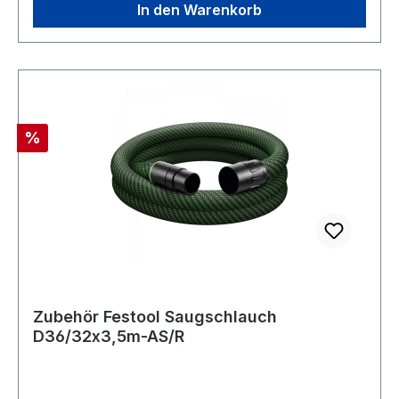
36 mm Länge 3,5 m Ableitwiderstand (DIN IEC
In den Warenkorb
312) <1 MΩ/m
Rabatt
%
Zubehör Festool Saugschlauch
D36/32x3,5m-AS/R