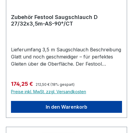
Zubehör Festool Saugschlauch D
27/32x3,5m-AS-90°/CT
Lieferumfang 3,5 m Saugschlauch Beschreibung
Glatt und noch geschmeidiger – für perfektes
Gleiten über die Oberfläche. Der Festool
Saugschlauch: glatt und elastisch – mit glatter
Außenhaut für deutlich verbessertes Handling,
Regulärer Preis:
Verkaufspreis:
174,25 €
längere Lebensdauer und höhere
212,50 €
(18% gespart)
Preise inkl. MwSt. zzgl. Versandkosten
Absaugleistung. Die CLEANTEC Anschlussmuffe
sorgt für einen sicheren Sitz am Werkzeug –
wann die Verbindung sich löst, entscheiden Sie
In den Warenkorb
und nicht der Zufall. Robuste, glatte Außenhaut
verhindert Einhaken des Saugschlauchs
Innenliegender, äußerst elastischer