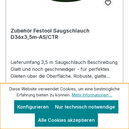
Zubehör Festool Saugschlauch
D36x3,5m-AS/CTR
Lieferumfang 3,5 m Saugschlauch Beschreibung
Glatt und noch geschmeidiger - für perfektes
Gleiten über die Oberfläche. Robuste, glatte
Außenhaut verhindert Einhaken des
Diese Website verwendet Cookies, um eine bestmögliche
Saugschlauchs Innenliegender, äußerst
Regulärer Preis:
Verkaufspreis:
Erfahrung bieten zu können.
Mehr Informationen ...
197,10 €
elastischer Saugschlauch für maximale
240,37 €
(18% gespart)
Preise inkl. MwSt. zzgl. Versandkosten
Flexibilität CLEANTEC Absaugmuffe verbindet
Konfigurieren
Nur technisch notwendige
Saugschlauch und Elektrowerkzeug mit
Bajonettverschluss sicher Mit RFID-Chip zur
In den Warenkorb
Alle Cookies akzeptieren
automatischen Saugschlaucherkennung