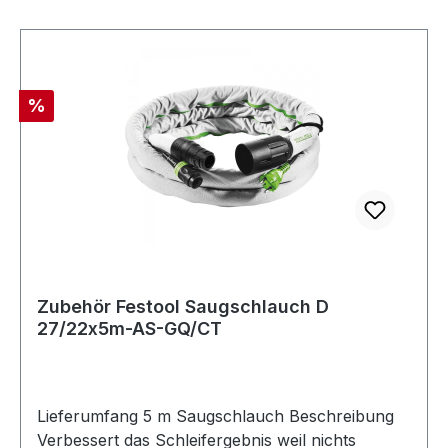
(alle Festool Elektrowerkzeuge) und
Reinigungszubehör Mit plug it-Anschluss
Antistatik Speziell für Schleifanwendungen
geeignet Mit Drehausgleich und Anschlussmuffe
Rabatt
%
mit Bajonettverschluss Temperaturbeständig bis
+70 °C Glatt Produktinformationen
Ableitwiderstand (DIN IEC 312) <1 MΩ/m
Durchmesser 27/22 mm Länge 3,5 m
Zubehör Festool Saugschlauch D
27/22x5m-AS-GQ/CT
Lieferumfang 5 m Saugschlauch Beschreibung
Verbessert das Schleifergebnis weil nichts