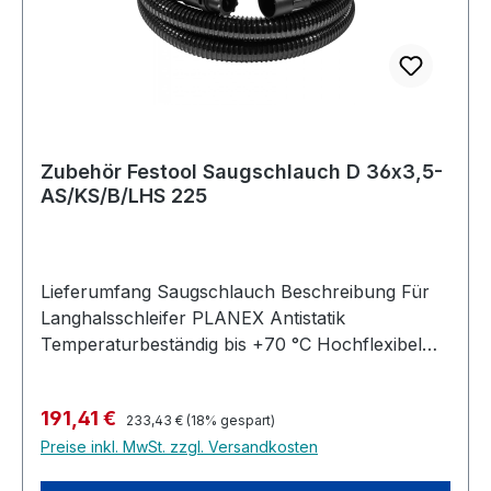
Ableitwiderstand (DIN IEC 312) <1 MΩ/m
Durchmesser 32/22 mm Länge 10 m
Zubehör Festool Saugschlauch D 36x3,5-
AS/KS/B/LHS 225
Lieferumfang Saugschlauch Beschreibung Für
Langhalsschleifer PLANEX Antistatik
Temperaturbeständig bis +70 °C Hochflexibel
Knickfester Saugschlauch NEU: Jetzt mit
Bypass-Muffe für extreme Leichtspachtel -
Regulärer Preis:
Verkaufspreis:
191,41 €
Ermöglicht es, den Ansaugeffekt des PLANEX an
233,43 €
(18% gespart)
Preise inkl. MwSt. zzgl. Versandkosten
der Wand auf ein absolutes Minimum zu
reduzieren Produktinformationen Durchmesser