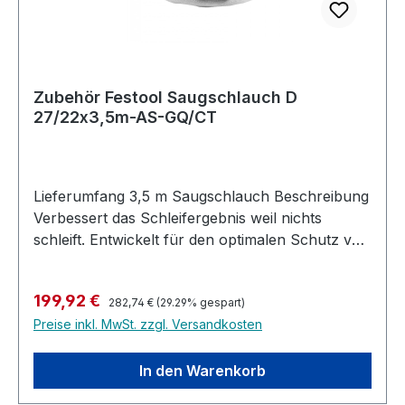
Zubehör Festool Saugschlauch D
27/22x3,5m-AS-GQ/CT
Lieferumfang 3,5 m Saugschlauch Beschreibung
Verbessert das Schleifergebnis weil nichts
schleift. Entwickelt für den optimalen Schutz von
Oberflächen und deutlich verbesserte
Handhabung. Die Schutzhülle aus 100% Nylon
Regulärer Preis:
Verkaufspreis:
199,92 €
ummantelt den Saugschlauch und lässt ihn
282,74 €
(29.29% gespart)
Preise inkl. MwSt. zzgl. Versandkosten
schonend über Oberflächen und Kanten gleiten.
Gleichzeitig wird das integrierte plug it-Kabel vor
Beschädigung geschützt. Für alle
In den Warenkorb
Elektrowerkzeuge mit D 27 und D 36 Flansch