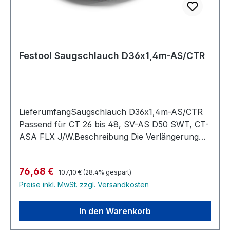
Festool Saugschlauch D36x1,4m-AS/CTR
LieferumfangSaugschlauch D36x1,4m-AS/CTR
Passend für CT 26 bis 48, SV-AS D50 SWT, CT-
ASA FLX J/W.Beschreibung Die Verlängerung
für deinen Saugschlauch. Mit dem praktischen
Schlauchstück lässt sich bei Arbeiten mit dem
Regulärer Preis:
Verkaufspreis:
76,68 €
Absaugarm der Standardschlauch um 1,4 m
107,10 €
(28.4% gespart)
Preise inkl. MwSt. zzgl. Versandkosten
verlängern. Du kannst den
Verlängerungsschlauch auch als Verbinder
zwischen Y-Ventil am MFT und Sauger nutzen.
In den Warenkorb
Oder als kurzen Schlauch zwischen z.B. KAPEX