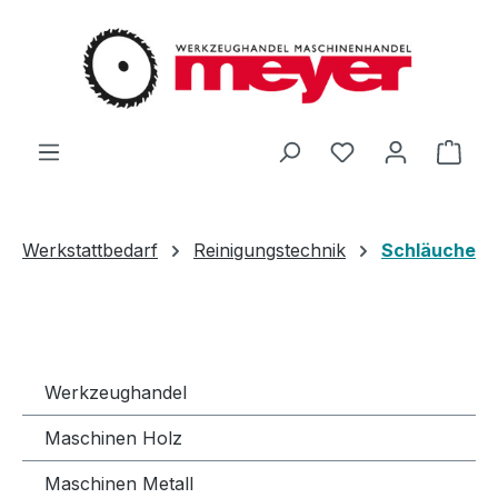
Zum Hauptinhalt springen
Du hast 0 Produ
Ware
Werkstattbedarf
Reinigungstechnik
Schläuche
Werkzeughandel
Maschinen Holz
Maschinen Metall