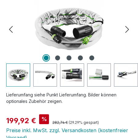
Lieferumfang siehe Punkt Lieferumfang. Bilder können
optionales Zubehör zeigen.
Verkaufspreis:
%
199,92 €
Regulärer Preis:
282,74 €
(29.29% gespart)
Preise inkl. MwSt. zzgl. Versandkosten (kostenfreier
Versand)