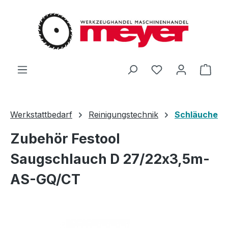
Zum Hauptinhalt springen
Du hast 0 Produ
Ware
Werkstattbedarf
Reinigungstechnik
Schläuche
Zubehör Festool
Saugschlauch D 27/22x3,5m-
AS-GQ/CT
Bildergalerie überspringen