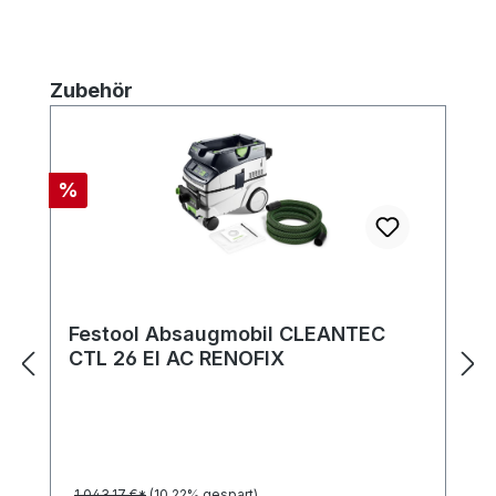
Produktgalerie überspringen
Zubehör
Rabatt
%
Festool Absaugmobil CLEANTEC
CTL 26 El AC RENOFIX
1.043,17 €*
(10.22% gespart)