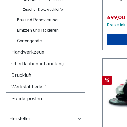
Nm CT2
Zubehör Elektroschleifer
Winkelsc
Verkaufs
699,00
125HX4x 
Bau und Renovierung
Preise ink
Ah CAB2
Erhitzen und lackieren
4 A CAC
VMSysta
Gartengeräte
Bohrham
Handwerkzeug
J CT280
leistung
Oberflächenbehandlung
Bohrhamm
für ansp
Druckluft
Rabatt
%
Meißelarb
Werkstattbedarf
Mauerwer
einem bü
Sonderposten
das Gerät
lange Le
besonder
Hersteller
– ideal f