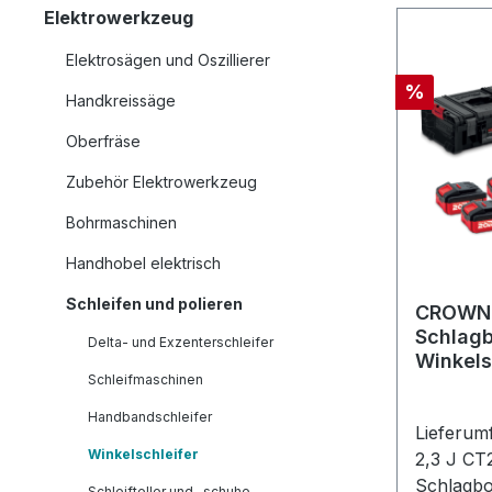
Elektrowerkzeug
Elektrosägen und Oszillierer
Rabatt
%
Handkreissäge
Oberfräse
Zubehör Elektrowerkzeug
Bohrmaschinen
Handhobel elektrisch
Schleifen und polieren
CROWN 
Schlagb
Delta- und Exzenterschleifer
Winkels
Schleifmaschinen
Handbandschleifer
Lieferu
Winkelschleifer
2,3 J C
Schlagbo
Schleifteller und -schuhe