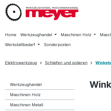
m Hauptinhalt springen
Zur Suche springen
Zur Hauptnavigation springen
Home
Werkzeughandel
Maschinen Holz
Masch
Werkstattbedarf
Sonderposten
Elektrowerkzeug
Schleifen und polieren
Winkels
Wink
Werkzeughandel
Maschinen Holz
Maschinen Metall