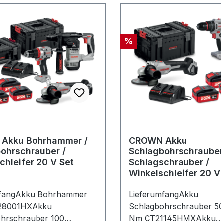
Rabatt
%
Akku Bohrhammer /
CROWN Akku
ohrschrauber /
Schlagbohrschrauber
chleifer 20 V Set
Schlagschrauber /
Winkelschleifer 20 V
mfangAkku Bohrhammer
LieferumfangAkku
T28001HXAkku
Schlagbohrschrauber 5
hrschrauber 100
Nm CT21145HMXAkku