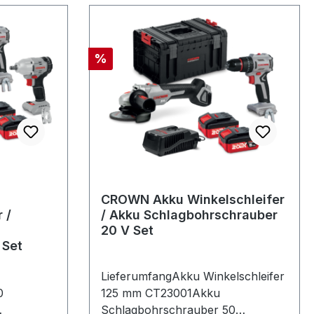
Rabatt
%
CROWN Akku Winkelschleifer
 /
/ Akku Schlagbohrschrauber
20 V Set
 Set
LieferumfangAkku Winkelschleifer
0
125 mm CT23001Akku
Schlagbohrschrauber 50