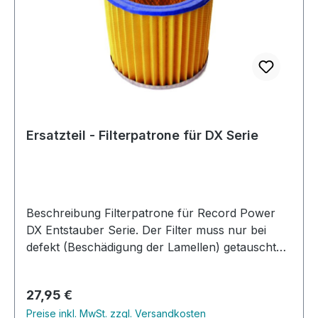
Ersatzteil - Filterpatrone für DX Serie
Beschreibung Filterpatrone für Record Power
DX Entstauber Serie. Der Filter muss nur bei
defekt (Beschädigung der Lamellen) getauscht
werden. Ansonsten schützt der Papierfilter den
eigentlichen Feinfilter vor Verschmutzung und
Regulärer Preis:
27,95 €
Beschädigungen.
Preise inkl. MwSt. zzgl. Versandkosten