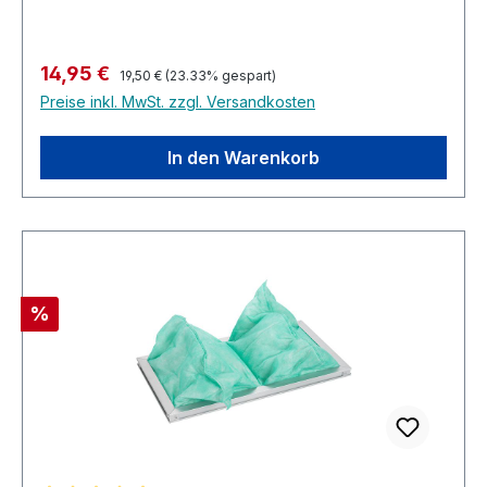
Regulärer Preis:
Verkaufspreis:
14,95 €
19,50 €
(23.33% gespart)
Preise inkl. MwSt. zzgl. Versandkosten
In den Warenkorb
Rabatt
%