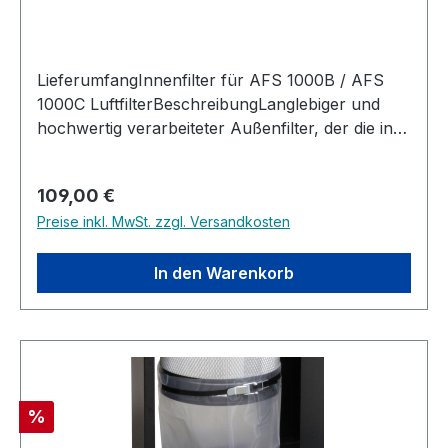
LieferumfangInnenfilter für AFS 1000B / AFS
1000C LuftfilterBeschreibungLanglebiger und
hochwertig verarbeiteter Außenfilter, der die in
der Luft enthaltenen Partikel mit einer Größe
zwischen 1 und 10 Mikrometern reinigt.
Regulärer Preis:
109,00 €
Kompatibel mit JET AFS-1000B/AFS-
Preise inkl. MwSt. zzgl. Versandkosten
1000CHochwertiger ErsatzfilterVliesstoff aus
Polypropylen und PolyesterRahmen aus
verzinktem Blech mit Dichtungsleiste
In den Warenkorb
Rabatt
%