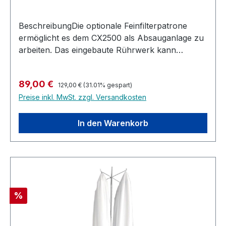
BeschreibungDie optionale Feinfilterpatrone
ermöglicht es dem CX2500 als Absauganlage zu
arbeiten. Das eingebaute Rührwerk kann
verwendet werden, um das Innere des Filters
nach dem Gebrauch schnell und einfach zu
Regulärer Preis:
Verkaufspreis:
89,00 €
reinigen.
129,00 €
(31.01% gespart)
Preise inkl. MwSt. zzgl. Versandkosten
In den Warenkorb
Rabatt
%