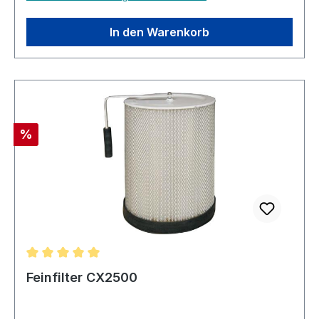
In den Warenkorb
Rabatt
%
Durchschnittliche Bewertung von 5 von 5 Sternen
Feinfilter CX2500