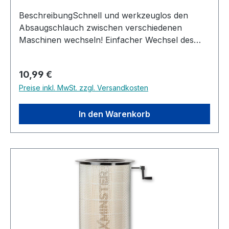
BeschreibungSchnell und werkzeuglos den
Absaugschlauch zwischen verschiedenen
Maschinen wechseln! Einfacher Wechsel des
Staubabsaugschlauchs zwischen
MaschinenEinfaches An- und Abklemmen mit
Regulärer Preis:
10,99 €
der separat erhältlichen magnetischen
Preise inkl. MwSt. zzgl. Versandkosten
Schlauchkupplung Reduzierung von 100 auf 63
mm Hinweis: Um diesen Maschinenanschluss
optimal nutzen zu können sollte ebenfalls die
In den Warenkorb
Schlauchkupplung (Artikelnummer 111842 oder
111844) erworben werden.