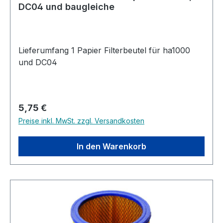
DC04 und baugleiche
Lieferumfang 1 Papier Filterbeutel für ha1000
und DC04
Regulärer Preis:
5,75 €
Preise inkl. MwSt. zzgl. Versandkosten
In den Warenkorb