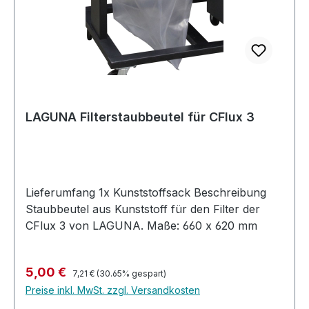
LAGUNA Filterstaubbeutel für CFlux 3
Lieferumfang 1x Kunststoffsack Beschreibung
Staubbeutel aus Kunststoff für den Filter der
CFlux 3 von LAGUNA. Maße: 660 x 620 mm
Regulärer Preis:
Verkaufspreis:
5,00 €
7,21 €
(30.65% gespart)
Preise inkl. MwSt. zzgl. Versandkosten