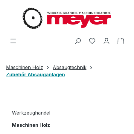
Zum Hauptinhalt springen
Du hast 0 Produ
Ware
Maschinen Holz
Absaugtechnik
Zubehör Absauganlagen
Werkzeughandel
Maschinen Holz