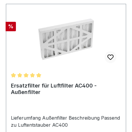
Rabatt
%
Durchschnittliche Bewertung von 5 von 5 Sternen
Ersatzfilter für Luftfilter AC400 -
Außenfilter
Lieferumfang Außenfilter Beschreibung Passend
zu Luftentstauber AC400