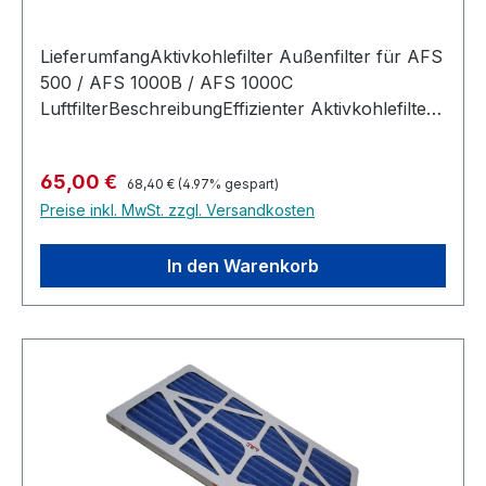
LieferumfangAktivkohlefilter Außenfilter für AFS
500 / AFS 1000B / AFS 1000C
LuftfilterBeschreibungEffizienter Aktivkohlefilter,
der sich zur regelmäßigen Reinigung leicht
entnehmen und besonders gut unangenehme
Regulärer Preis:
Verkaufspreis:
65,00 €
Gerüche aus der Luft filtern kann. Kompatibel mit
68,40 €
(4.97% gespart)
Preise inkl. MwSt. zzgl. Versandkosten
JET AFS 500 / AFS-1000B und AFS1000-C hilft
bei störenden Gerüchen
In den Warenkorb