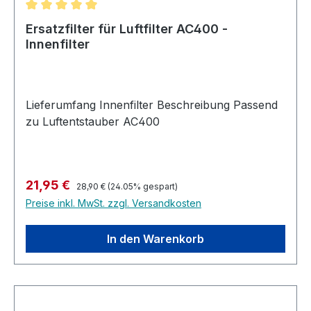
Durchschnittliche Bewertung von 5 von 5 Sternen
Ersatzfilter für Luftfilter AC400 -
Innenfilter
Lieferumfang Innenfilter Beschreibung Passend
zu Luftentstauber AC400
Regulärer Preis:
Verkaufspreis:
21,95 €
28,90 €
(24.05% gespart)
Preise inkl. MwSt. zzgl. Versandkosten
In den Warenkorb