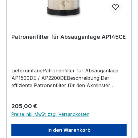
Patronenfilter für Absauganlage AP145CE
LieferumfangPatronenfilter für Absauganlage
AP1500DE / AP2200DEBeschreibung Der
effiziente Patronenfilter für den Axminster
Professional AP1500DE / AP2200DE entfernt
zuverlässig ultrafeinen Staub, der beim
Regulärer Preis:
205,00 €
Schleifen, Schneiden und Polieren entsteht. Im
Preise inkl. MwSt. zzgl. Versandkosten
Vergleich zu Standardfiltern sorgt er für eine
deutlich bessere Luftqualität und schützt die
Atemwege – ideal für Werkstätten und
In den Warenkorb
professionelle Anwendungen. Besonders bei der