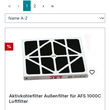
Seite
Seite
1
2
Rabatt
%
Aktivkohlefilter Außenfilter für AFS 1000C
Luftfilter