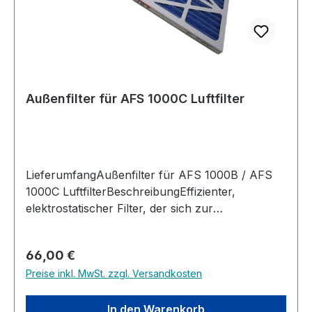
Außenfilter für AFS 1000C Luftfilter
LieferumfangAußenfilter für AFS 1000B / AFS
1000C LuftfilterBeschreibungEffizienter,
elektrostatischer Filter, der sich zur
regelmäßigen Reinigung leicht entnehmen lassen
kann. Kompatibel mit JET AFS-1000B und
Regulärer Preis:
66,00 €
AFS1000-C Elektrostatischer Außenfilter Weißer
Preise inkl. MwSt. zzgl. Versandkosten
Kartonrahmen Vliesstoff aus Polypropylen und
Polyester
In den Warenkorb