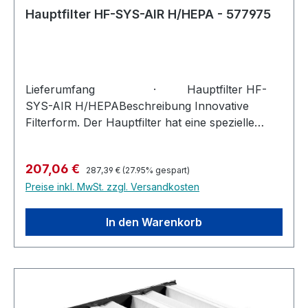
Hauptfilter HF-SYS-AIR H/HEPA - 577975
Lieferumfang · Hauptfilter HF-
SYS-AIR H/HEPABeschreibung Innovative
Filterform. Der Hauptfilter hat eine spezielle
TripleV-Form mit besonders großer Oberfläche.
Dadurch kann er viele Staubpartikel aufnehmen
Regulärer Preis:
Verkaufspreis:
207,06 €
und eine höhere Filterleistung erbringen. Vorteile
287,39 €
(27.95% gespart)
Preise inkl. MwSt. zzgl. Versandkosten
sind weniger schnelles Zusetzen und eine lange
Filterlebensdauer. Der Filter ist für die
Staubklasse H/HEPA geeignet, d.h. für stark
In den Warenkorb
krankheits- und krebserregende Stäube. ·
TripleV: Speziell entwickelter Hauptfilter in
TripleV-Form mit besonders großer Filterfläche
für weniger schnelles Zusetzen und längere
Lebensdauer · Schneller Filterwechsel: