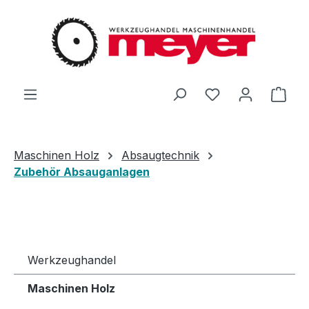
Zum Hauptinhalt springen
Du hast 0 Produ
Ware
Maschinen Holz
Absaugtechnik
Zubehör Absauganlagen
Werkzeughandel
Maschinen Holz