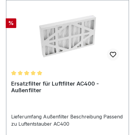
Rabatt
%
Durchschnittliche Bewertung von 5 von 5 Sternen
Ersatzfilter für Luftfilter AC400 -
Außenfilter
Lieferumfang Außenfilter Beschreibung Passend
zu Luftentstauber AC400