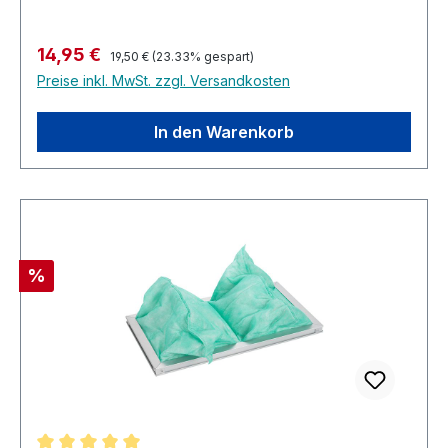
Regulärer Preis:
Verkaufspreis:
14,95 €
19,50 €
(23.33% gespart)
Preise inkl. MwSt. zzgl. Versandkosten
In den Warenkorb
Rabatt
%