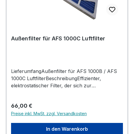
Außenfilter für AFS 1000C Luftfilter
LieferumfangAußenfilter für AFS 1000B / AFS
1000C LuftfilterBeschreibungEffizienter,
elektrostatischer Filter, der sich zur
regelmäßigen Reinigung leicht entnehmen lassen
kann. Kompatibel mit JET AFS-1000B und
Regulärer Preis:
66,00 €
AFS1000-C Elektrostatischer Außenfilter Weißer
Preise inkl. MwSt. zzgl. Versandkosten
Kartonrahmen Vliesstoff aus Polypropylen und
Polyester
In den Warenkorb