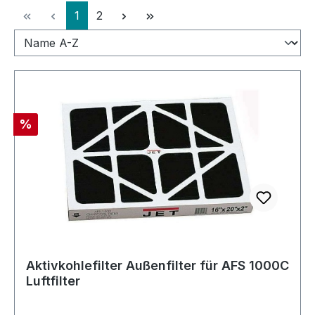
Seite
Seite
1
2
Rabatt
%
Aktivkohlefilter Außenfilter für AFS 1000C
Luftfilter