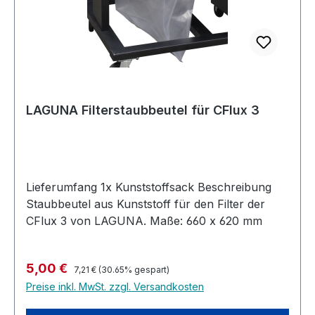
LAGUNA Filterstaubbeutel für CFlux 3
Lieferumfang 1x Kunststoffsack Beschreibung
Staubbeutel aus Kunststoff für den Filter der
CFlux 3 von LAGUNA. Maße: 660 x 620 mm
Regulärer Preis:
Verkaufspreis:
5,00 €
7,21 €
(30.65% gespart)
Preise inkl. MwSt. zzgl. Versandkosten