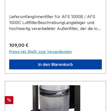
LieferumfangInnenfilter für AFS 1000B / AFS
1000C LuftfilterBeschreibungLanglebiger und
hochwertig verarbeiteter Außenfilter, der die in
der Luft enthaltenen Partikel mit einer Größe
zwischen 1 und 10 Mikrometern reinigt.
Regulärer Preis:
109,00 €
Kompatibel mit JET AFS-1000B/AFS-
Preise inkl. MwSt. zzgl. Versandkosten
1000CHochwertiger ErsatzfilterVliesstoff aus
Polypropylen und PolyesterRahmen aus
verzinktem Blech mit Dichtungsleiste
In den Warenkorb
Rabatt
%