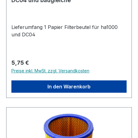
DC04 und baugleiche
Lieferumfang 1 Papier Filterbeutel für ha1000
und DC04
Regulärer Preis:
5,75 €
Preise inkl. MwSt. zzgl. Versandkosten
In den Warenkorb