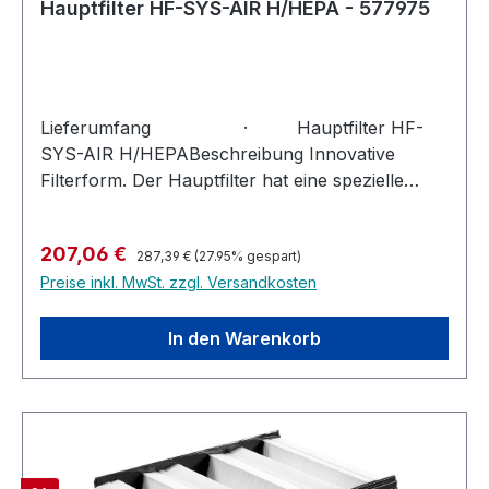
Hauptfilter HF-SYS-AIR H/HEPA - 577975
Lieferumfang · Hauptfilter HF-
SYS-AIR H/HEPABeschreibung Innovative
Filterform. Der Hauptfilter hat eine spezielle
TripleV-Form mit besonders großer Oberfläche.
Dadurch kann er viele Staubpartikel aufnehmen
Regulärer Preis:
Verkaufspreis:
207,06 €
und eine höhere Filterleistung erbringen. Vorteile
287,39 €
(27.95% gespart)
Preise inkl. MwSt. zzgl. Versandkosten
sind weniger schnelles Zusetzen und eine lange
Filterlebensdauer. Der Filter ist für die
Staubklasse H/HEPA geeignet, d.h. für stark
In den Warenkorb
krankheits- und krebserregende Stäube. ·
TripleV: Speziell entwickelter Hauptfilter in
TripleV-Form mit besonders großer Filterfläche
für weniger schnelles Zusetzen und längere
Lebensdauer · Schneller Filterwechsel: