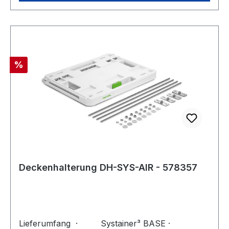
Rabatt
%
Deckenhalterung DH-SYS-AIR - 578357
Lieferumfang · Systainer³ BASE ·