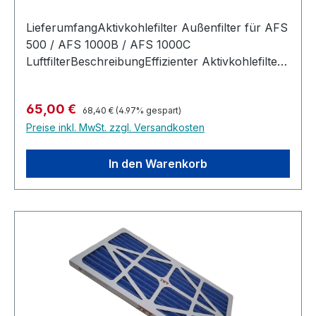
LieferumfangAktivkohlefilter Außenfilter für AFS
500 / AFS 1000B / AFS 1000C
LuftfilterBeschreibungEffizienter Aktivkohlefilter,
der sich zur regelmäßigen Reinigung leicht
entnehmen und besonders gut unangenehme
Regulärer Preis:
Verkaufspreis:
65,00 €
Gerüche aus der Luft filtern kann. Kompatibel mit
68,40 €
(4.97% gespart)
Preise inkl. MwSt. zzgl. Versandkosten
JET AFS 500 / AFS-1000B und AFS1000-C hilft
bei störenden Gerüchen
In den Warenkorb