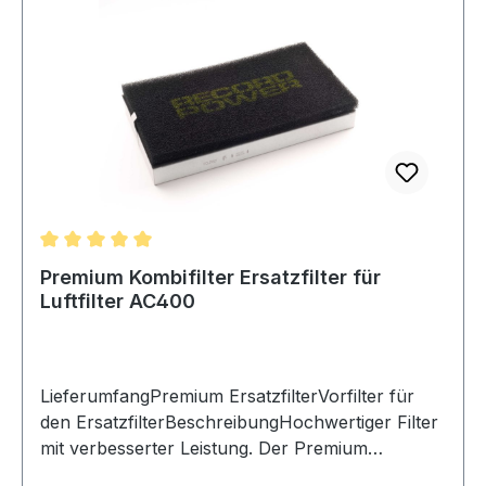
reduziert gesundheitsschädliche
Feinstaubbelastung. Weniger Staub in der Luft
bedeutet zudem sauberere Arbeitsbereiche,
geringeren Reinigungsaufwand und besseren
Schutz für Maschine und Mensch. Passend für
Axminster Professional AP750DE HEPA-
Filtration , geeignet auch für ultrafeinen Staub
Verbesserte Luftqualität und Gesundheitsschutz
Unterstützt Sicherheitsvorschriften Sauberere
Werkstatt und längere Maschinenlebensdauer
Durchschnittliche Bewertung von 5 von 5 Sternen
Premium Kombifilter Ersatzfilter für
Luftfilter AC400
LieferumfangPremium ErsatzfilterVorfilter für
den ErsatzfilterBeschreibungHochwertiger Filter
mit verbesserter Leistung. Der Premium
Hauptfilter kann dank Zuglaschen einfach