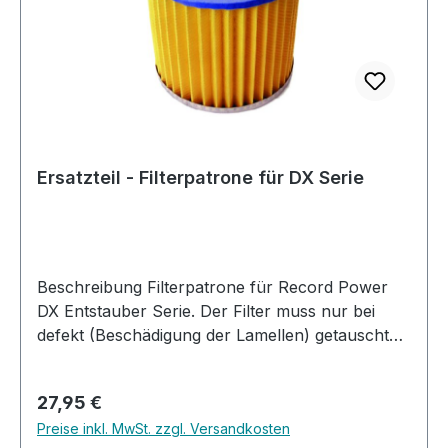
Ersatzteil - Filterpatrone für DX Serie
Beschreibung Filterpatrone für Record Power
DX Entstauber Serie. Der Filter muss nur bei
defekt (Beschädigung der Lamellen) getauscht
werden. Ansonsten schützt der Papierfilter den
eigentlichen Feinfilter vor Verschmutzung und
Regulärer Preis:
27,95 €
Beschädigungen.
Preise inkl. MwSt. zzgl. Versandkosten