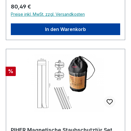
festen Schnallen und Nieten Vier Taschen für
Regulärer Preis:
80,49 €
Ihre Werkzeuge
Preise inkl. MwSt. zzgl. Versandkosten
In den Warenkorb
Rabatt
%
PIHER Magnetische Staubschutztür Set