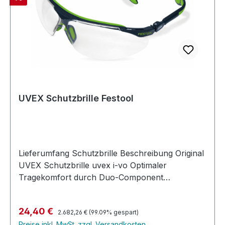
UVEX Schutzbrille Festool
Lieferumfang Schutzbrille Beschreibung Original
UVEX Schutzbrille uvex i-vo Optimaler
Tragekomfort durch Duo-Component
Technology: Weichkomponenten in den
sensiblen Zonen (Nase, Stirn, Ohr) verhindern
Regulärer Preis:
Verkaufspreis:
24,40 €
Druckstellen Quattroflex-Bügel mit Bügelneigung
2.682,26 €
(99.09% gespart)
Preise inkl. MwSt. zzgl. Versandkosten