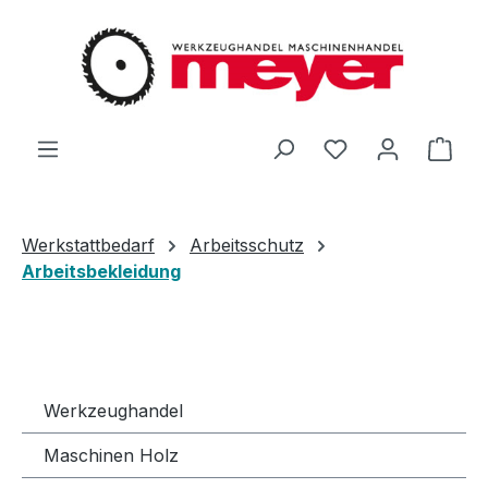
Zum Hauptinhalt springen
Du hast 0 Produ
Ware
Werkstattbedarf
Arbeitsschutz
Arbeitsbekleidung
Werkzeughandel
Maschinen Holz