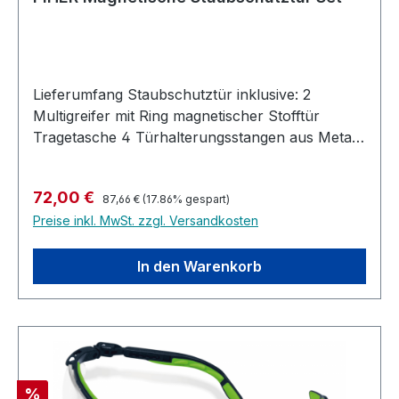
Lieferumfang Staubschutztür inklusive: 2
Multigreifer mit Ring magnetischer Stofftür
Tragetasche 4 Türhalterungsstangen aus Metall
Beschreibung Schließt automatisch dank
Magnetstreifen Kein Reißverschluss, öffnet sich
Regulärer Preis:
Verkaufspreis:
72,00 €
ohne Handbetätigung Magnete halten die Tür
87,66 €
(17.86% gespart)
Preise inkl. MwSt. zzgl. Versandkosten
geschlossen, um Staub zu vermeiden Tür lässt
sich in der gewünschten Höhe anbringen Länge
der Öffnung: max. 2 Meter Wiederverwendbar
In den Warenkorb
Verwendbar mit den PIHER Lastenstangen
Rabatt
%