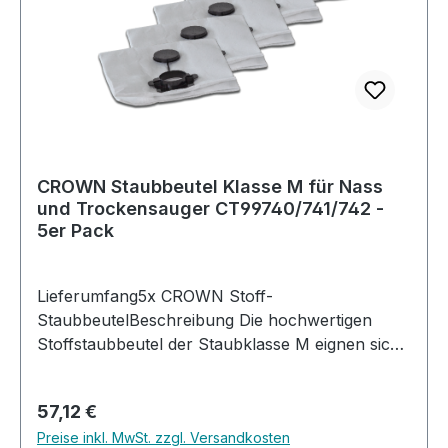
CROWN Staubbeutel Klasse M für Nass
und Trockensauger CT99740/741/742 -
5er Pack
Lieferumfang5x CROWN Stoff-
StaubbeutelBeschreibung Die hochwertigen
Stoffstaubbeutel der Staubklasse M eignen sich
ideal für die zuverlässige Aufnahme von
Feinstaub und Schmutz im Trockensaugmodus.
Regulärer Preis:
57,12 €
Sie sorgen für eine starke Saugleistung und
Preise inkl. MwSt. zzgl. Versandkosten
unterstützen eine saubere, hygienische