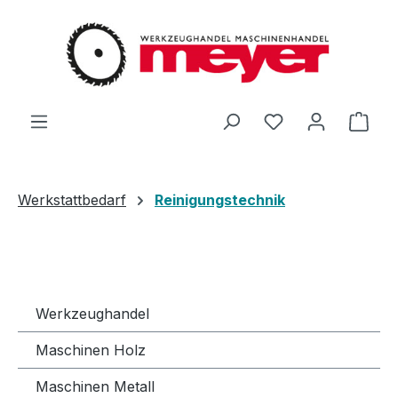
Zum Hauptinhalt springen
Du hast 0 Produ
Ware
Werkstattbedarf
Reinigungstechnik
Werkzeughandel
Maschinen Holz
Maschinen Metall