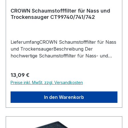
(innen/außen): 60/64mm
CROWN Schaumstofffilter für Nass und
Trockensauger CT99740/741/742
LieferumfangCROWN Schaumstofffilter für Nass
und TrockensaugerBeschreibung Der
hochwertige Schaumstofffilter für Nass- und
Trockensauger wurde speziell für den Einsatz im
Flüssigsaugmodus entwickelt. Er eignet sich ideal
Regulärer Preis:
13,09 €
zum sicheren Aufsaugen von Wasser,
Preise inkl. MwSt. zzgl. Versandkosten
Flüssigkeiten und feuchtem Schmutz und sorgt
gleichzeitig für eine zuverlässige Filterung.
Dadurch wird der Motor des Saugers effektiv
In den Warenkorb
vor Verunreinigungen und möglichen Schäden
geschützt. Der Filter verhindert, dass grobe
Schmutzpartikel in das Motorsystem gelangen
und gewährleistet so einen störungsfreien und