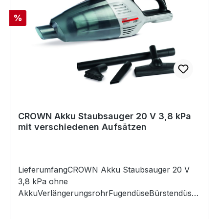
Rabatt
%
CROWN Akku Staubsauger 20 V 3,8 kPa
mit verschiedenen Aufsätzen
LieferumfangCROWN Akku Staubsauger 20 V
3,8 kPa ohne
AkkuVerlängerungsrohrFugendüseBürstendüse
BodendüseBeschreibung Der Akku-Staubsauger
überzeugt durch starke Saugleistung,