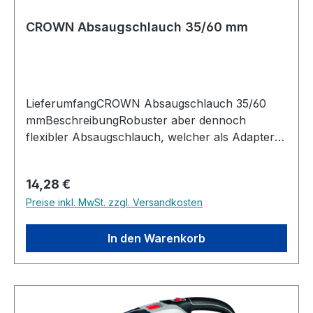
CROWN Absaugschlauch 35/60 mm
LieferumfangCROWN Absaugschlauch 35/60
mmBeschreibungRobuster aber dennoch
flexibler Absaugschlauch, welcher als Adapter
bzw Verbindungsstück zwischen dem Nass und
Trockensauger und dem Langhalsschleifer
Regulärer Preis:
14,28 €
dient. Technische DatenDurchmesser
Preise inkl. MwSt. zzgl. Versandkosten
Adapterköpfe: 35/60 mmLänge Absaugschlauch:
80 mmKompatibel mit: CROWN Nass und
Trockensauger CT99740/741 und CROWN
In den Warenkorb
Langhalsschleifer CT13714L(TB)