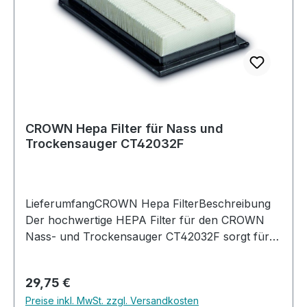
CROWN Hepa Filter für Nass und
Trockensauger CT42032F
LieferumfangCROWN Hepa FilterBeschreibung
Der hochwertige HEPA Filter für den CROWN
Nass- und Trockensauger CT42032F sorgt für
eine besonders effiziente Filtration von Feinstaub
und Schmutzpartikeln. Dank seiner hohen
Regulärer Preis:
29,75 €
Filterleistung hält der HEPA Filter selbst kleinste
Preise inkl. MwSt. zzgl. Versandkosten
Partikel wie Feinstaub, Gipsstaub oder Ruß