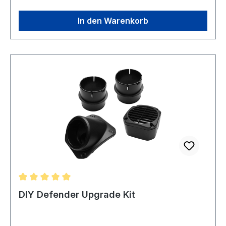
Arbeitsumgebung. Der praktische 5er
Vorratspack bietet eine langlebige und
In den Warenkorb
komfortable Lösung für den regelmäßigen
Einsatz in Werkstatt, Haushalt und Baustelle.
Technische DatenKompatibel mit: CROWN Nass
und Trockensauger CT99740/741/742
Durchschnittliche Bewertung von 5 von 5 Sternen
DIY Defender Upgrade Kit