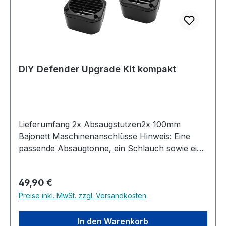
dauerhaft entlastetes Filtersystem. Eine einfache
Ergänzung mit großer Wirkung. Eine Anleitung
ist demnächst auf unserem Youtube-Kanal
verfügbar:
https://www.youtube.com/@MaschinenhandelM
eyer Nachbauen erwünscht!
DIY Defender Upgrade Kit kompakt
Lieferumfang 2x Absaugstutzen2x 100mm
Bajonett Maschinenanschlüsse Hinweis: Eine
passende Absaugtonne, ein Schlauch sowie eine
Schelle müssen seperat erworben werden.
Produktbeschreibung Das ideale DIY Upgrade
Regulärer Preis:
49,90 €
für Ihre Absauganlage. Mit diesem
Preise inkl. MwSt. zzgl. Versandkosten
kostengünstigen DIY-Set rüsten Sie jedes
gängige Stahldeckelfass im Handumdrehen zu
einer leistungsstarken Auffangtonne um.
In den Warenkorb