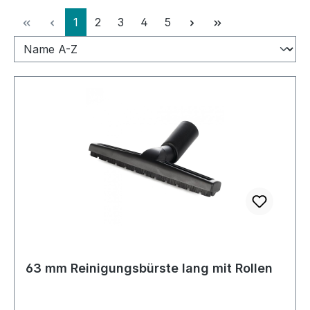
Seite
Seite
Seite
Seite
Seite
1
2
3
4
5
63 mm Reinigungsbürste lang mit Rollen