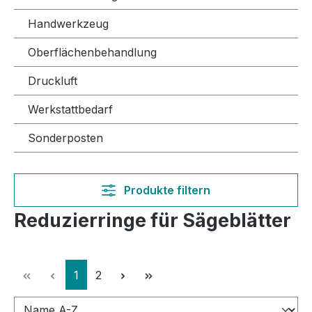
Handwerkzeug
Oberflächenbehandlung
Druckluft
Werkstattbedarf
Sonderposten
Produkte filtern
Reduzierringe für Sägeblätter
Seite
Seite
1
2