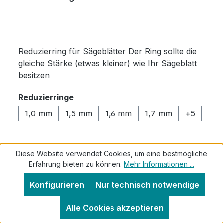
Reduzierring für Sägeblätter Der Ring sollte die
gleiche Stärke (etwas kleiner) wie Ihr Sägeblatt
besitzen
auswählen
Reduzierringe
1,0 mm
1,5 mm
1,6 mm
1,7 mm
+
5
Regulärer Preis:
7,85 €
Diese Website verwendet Cookies, um eine bestmögliche
Erfahrung bieten zu können.
Mehr Informationen ...
Preise inkl. MwSt. zzgl. Versandkosten
Konfigurieren
Nur technisch notwendige
In den Warenkorb
Alle Cookies akzeptieren