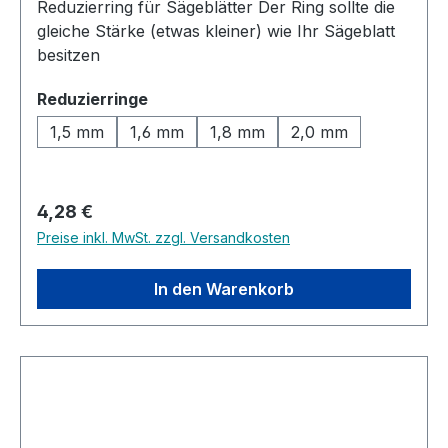
Reduzierring für Sägeblätter Der Ring sollte die
gleiche Stärke (etwas kleiner) wie Ihr Sägeblatt
besitzen
auswählen
Reduzierringe
1,5 mm
1,6 mm
1,8 mm
2,0 mm
Regulärer Preis:
4,28 €
Preise inkl. MwSt. zzgl. Versandkosten
In den Warenkorb