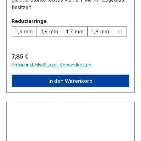
besitzen
auswählen
Reduzierringe
1,5 mm
1,6 mm
1,7 mm
1,8 mm
+
1
Regulärer Preis:
7,85 €
Preise inkl. MwSt. zzgl. Versandkosten
In den Warenkorb