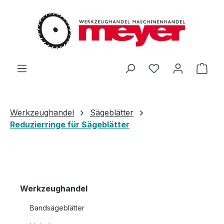
Zum Hauptinhalt springen
Du hast 0 Produ
Ware
Werkzeughandel
Sägeblätter
Reduzierringe für Sägeblätter
Werkzeughandel
Bandsägeblätter