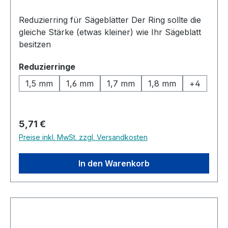
Reduzierring für Sägeblätter Der Ring sollte die
gleiche Stärke (etwas kleiner) wie Ihr Sägeblatt
besitzen
auswählen
Reduzierringe
1,5 mm
1,6 mm
1,7 mm
1,8 mm
+
4
Regulärer Preis:
5,71 €
Preise inkl. MwSt. zzgl. Versandkosten
In den Warenkorb