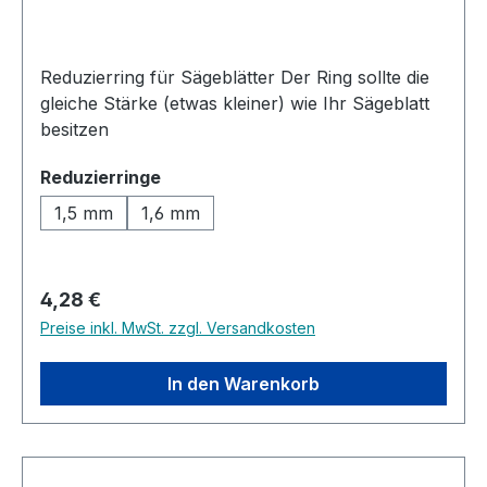
Reduzierring für Sägeblätter Der Ring sollte die
gleiche Stärke (etwas kleiner) wie Ihr Sägeblatt
besitzen
auswählen
Reduzierringe
1,5 mm
1,6 mm
Regulärer Preis:
4,28 €
Preise inkl. MwSt. zzgl. Versandkosten
In den Warenkorb