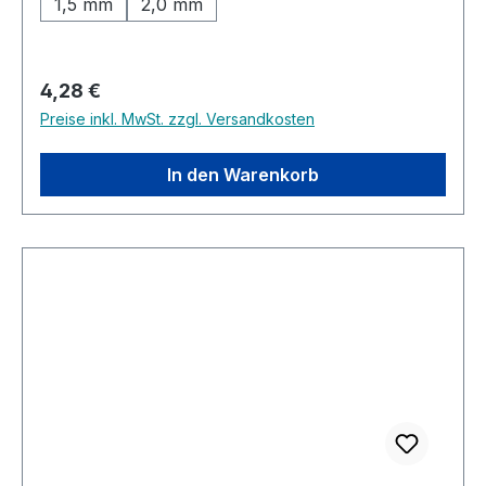
1,5 mm
2,0 mm
Regulärer Preis:
4,28 €
Preise inkl. MwSt. zzgl. Versandkosten
In den Warenkorb