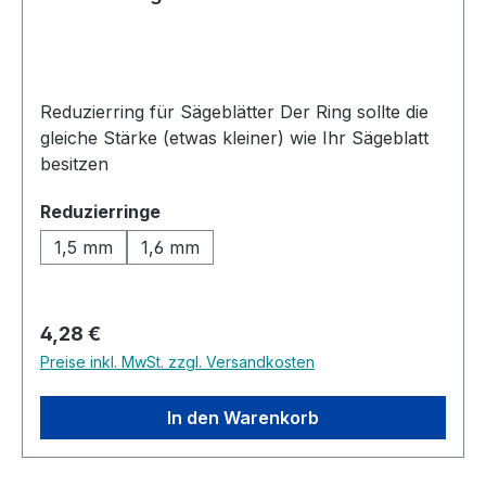
Reduzierring für Sägeblätter Der Ring sollte die
gleiche Stärke (etwas kleiner) wie Ihr Sägeblatt
besitzen
auswählen
Reduzierringe
1,5 mm
1,6 mm
Regulärer Preis:
4,28 €
Preise inkl. MwSt. zzgl. Versandkosten
In den Warenkorb