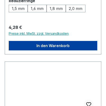
auswählen
Reduzierringe
1,5 mm
1,6 mm
1,8 mm
2,0 mm
Regulärer Preis:
4,28 €
Preise inkl. MwSt. zzgl. Versandkosten
In den Warenkorb