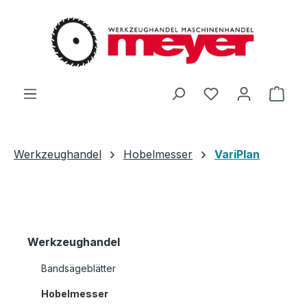
Zum Hauptinhalt springen
Du hast 0 Produ
Ware
Werkzeughandel
Hobelmesser
VariPlan
Werkzeughandel
Bandsägeblätter
Hobelmesser