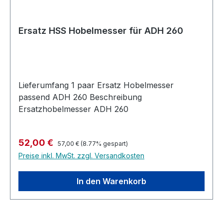
Ersatz HSS Hobelmesser für ADH 260
Lieferumfang 1 paar Ersatz Hobelmesser
passend ADH 260 Beschreibung
Ersatzhobelmesser ADH 260
Regulärer Preis:
Verkaufspreis:
52,00 €
57,00 €
(8.77% gespart)
Preise inkl. MwSt. zzgl. Versandkosten
In den Warenkorb