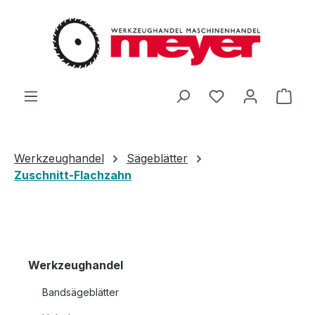
Zum Hauptinhalt springen
Du hast 0 Produ
Ware
Werkzeughandel
Sägeblätter
Zuschnitt-Flachzahn
Werkzeughandel
Bandsägeblätter