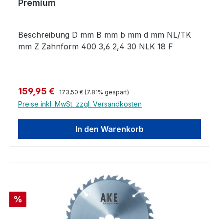
Premium
Beschreibung D mm B mm b mm d mm NL/TK
mm Z Zahnform 400 3,6 2,4 30 NLK 18 F
Regulärer Preis:
Verkaufspreis:
159,95 €
173,50 €
(7.81% gespart)
Preise inkl. MwSt. zzgl. Versandkosten
In den Warenkorb
Rabatt
%