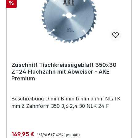
Rabatt
%
Zuschnitt Tischkreissägeblatt 350x30
Z=24 Flachzahn mit Abweiser - AKE
Premium
Beschreibung D mm B mm b mm d mm NL/TK
mm Z Zahnform 350 3,6 2,4 30 NLK 24 F
Regulärer Preis:
Verkaufspreis:
149,95 €
161,96 €
(7.42% gespart)