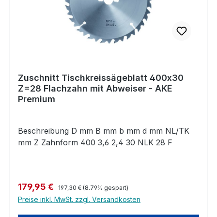
Zuschnitt Tischkreissägeblatt 400x30
Z=28 Flachzahn mit Abweiser - AKE
Premium
Beschreibung D mm B mm b mm d mm NL/TK
mm Z Zahnform 400 3,6 2,4 30 NLK 28 F
Regulärer Preis:
Verkaufspreis:
179,95 €
197,30 €
(8.79% gespart)
Preise inkl. MwSt. zzgl. Versandkosten