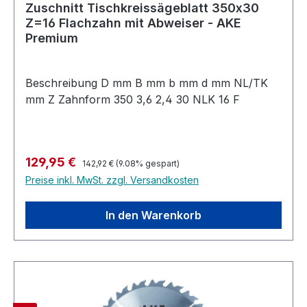
Zuschnitt Tischkreissägeblatt 350x30
Z=16 Flachzahn mit Abweiser - AKE
Premium
Beschreibung D mm B mm b mm d mm NL/TK
mm Z Zahnform 350 3,6 2,4 30 NLK 16 F
Regulärer Preis:
Verkaufspreis:
129,95 €
142,92 €
(9.08% gespart)
Preise inkl. MwSt. zzgl. Versandkosten
In den Warenkorb