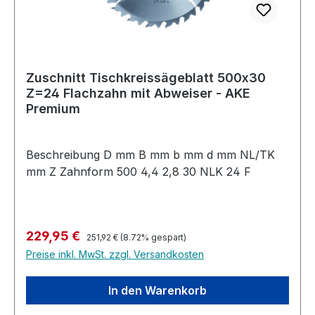
Zuschnitt Tischkreissägeblatt 500x30
Z=24 Flachzahn mit Abweiser - AKE
Premium
Beschreibung D mm B mm b mm d mm NL/TK
mm Z Zahnform 500 4,4 2,8 30 NLK 24 F
Regulärer Preis:
Verkaufspreis:
229,95 €
251,92 €
(8.72% gespart)
Preise inkl. MwSt. zzgl. Versandkosten
In den Warenkorb