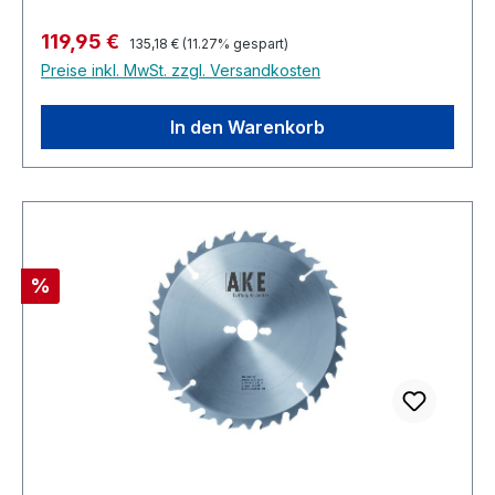
Regulärer Preis:
Verkaufspreis:
119,95 €
135,18 €
(11.27% gespart)
Preise inkl. MwSt. zzgl. Versandkosten
In den Warenkorb
Rabatt
%