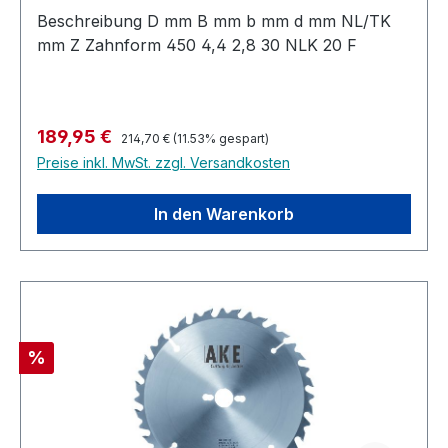
Beschreibung D mm B mm b mm d mm NL/TK
mm Z Zahnform 450 4,4 2,8 30 NLK 20 F
Regulärer Preis:
Verkaufspreis:
189,95 €
214,70 €
(11.53% gespart)
Preise inkl. MwSt. zzgl. Versandkosten
In den Warenkorb
Rabatt
%