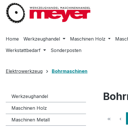
m Hauptinhalt springen
Zur Suche springen
Zur Hauptnavigation springen
Home
Werkzeughandel
Maschinen Holz
Masch
Werkstattbedarf
Sonderposten
Elektrowerkzeug
Bohrmaschinen
Bohr
Werkzeughandel
Maschinen Holz
Maschinen Metall