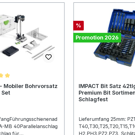
Rabatt
%
Promotion 2026
nittliche Bewertung von 5 von 5 Sternen
 - Mobiler Bohrvorsatz
IMPACT Bit Satz 42tl
 Set
Premium Bit Sortimen
Schlagfest
fangFührungsschienenad
Lieferumfang 25mm: PZ1,PZ2,
A-MB 40Parallelanschlag
T40,T30,T25,T20,T15,T
chlag für
H2,PH3,PZ2,PZ3, Schlitz