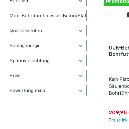
Bohrtiefe
Tiefenein
Promoti
senkrech
Stirnseit
Max. Bohrdurchmesser Beton/Stahl/Holz
Lochreih
Für eine 
Qualitätsstufen
Bohrstell
Absaugun
Schlagenergie
UJK-Boh
Grundpla
Bohrfut
FastFix-V
Spannvorrichtung
optimal 
in Holz, 
Preis
erweitert
Kein Plat
Einsatzmö
Säulenbohrm
Bewertung mind.
Festool 
Bohrführ
Präzise: 
Kurz ges
für exak
sorgt für
Tiefenein
Verkaufs
209,95
Genauigk
und ables
Preise ink
schrägen
50mm. A
diesem Sy