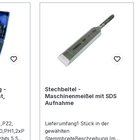
g -
Stechbeitel -
t,
Maschinenmeißel mit SDS
Aufnahme
Lieferumfang1 Stück in der
10,PH1,2xP
gewählten
bits 5,5
StemmbreiteBeschreibung Im