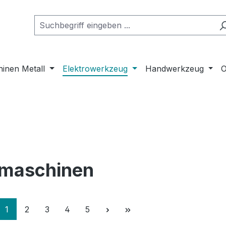
inen Metall
Elektrowerkzeug
Handwerkzeug
O
maschinen
Seite
Seite
Seite
Seite
Seite
1
2
3
4
5