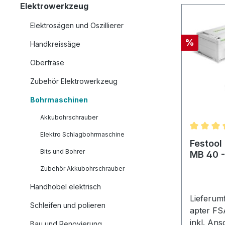
Elektrowerkzeug
Elektrosägen und Oszillierer
Rabatt
%
Handkreissäge
Oberfräse
Zubehör Elektrowerkzeug
Bohrmaschinen
Akkubohrschrauber
Elektro Schlagbohrmaschine
Durchsch
Festool
Bits und Bohrer
MB 40 -
Zubehör Akkubohrschrauber
Handhobel elektrisch
Lieferum
Schleifen und polieren
apter FS
inkl. Ans
Bau und Renovierung