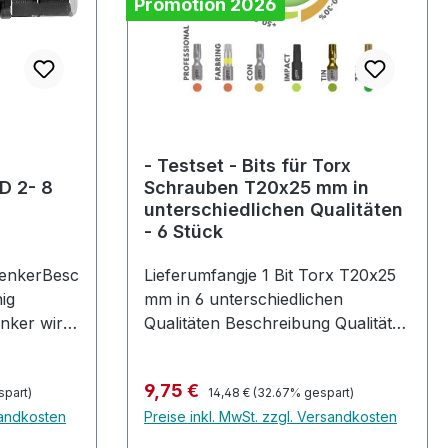
und
Mangan-StahlHärtegrad: 58
Promotion 2026
t
HRcgeplant und auf 25 Grad
- auch
vorgeschliffenMögliche
schinen
Einsatzbereiche:Fachwerksanierun
g, Abbrucharbeiten, diverse
Zimmermannsarbeiten
- Testset - Bits für Torx
D 2- 8
Schrauben T20x25 mm in
unterschiedlichen Qualitäten
- 6 Stück
senkerBesc
Lieferumfangje 1 Bit Torx T20x25
ig
mm in 6 unterschiedlichen
nker wird
Qualitäten Beschreibung Qualität
der BitsPROFESSIONALDer
n
Professional Bit ist die
Regulärer Preis:
Verkaufspreis:
9,75 €
hbohrung
spart)
Standardqualität, die Ihr aus den
14,48 €
(32.67% gespart)
sandkosten
Preise inkl. MwSt. zzgl. Versandkosten
n
meisten Bit Sätzen schon
hoher
kennt. FARBRING Die farblich