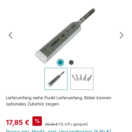
Bildergalerie überspringen
Lieferumfang siehe Punkt Lieferumfang. Bilder können
optionales Zubehör zeigen.
Verkaufspreis:
%
17,85 €
Regulärer Preis:
20,36 €
(12.33% gespart)
Preise inkl. MwSt. zzgl. Versandkosten (5,90 €)