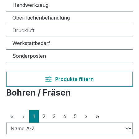
Handwerkzeug
Oberflächenbehandlung
Druckluft
Werkstattbedarf
Sonderposten
Produkte filtern
Bohren / Fräsen
Seite
Seite
Seite
Seite
Seite
1
2
3
4
5