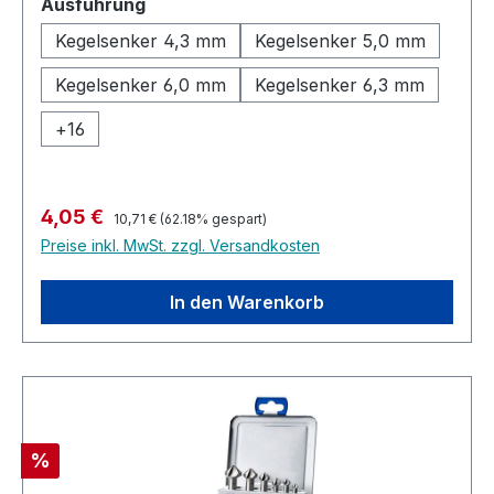
auswählen
Ausführung
ratterfreien Entgraten. Ansenken und Versenken
in einem Arbeitsgang. Kleine
Kegelsenker 4,3 mm
Kegelsenker 5,0 mm
Schnittgeschwindigkeit und ausreichend Kühlung
Kegelsenker 6,0 mm
Kegelsenker 6,3 mm
sorgen für gute Ergebnisse.
+
16
Regulärer Preis:
Verkaufspreis:
4,05 €
10,71 €
(62.18% gespart)
Preise inkl. MwSt. zzgl. Versandkosten
In den Warenkorb
Rabatt
%