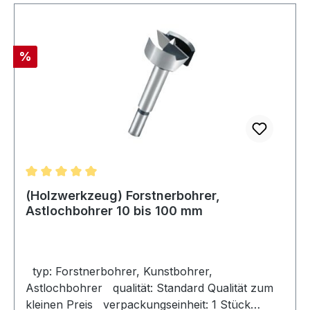
Rabatt
%
Durchschnittliche Bewertung von 5 von 5 Sternen
(Holzwerkzeug) Forstnerbohrer,
Astlochbohrer 10 bis 100 mm
typ: Forstnerbohrer, Kunstbohrer,
Astlochbohrer qualität: Standard Qualität zum
kleinen Preis verpackungseinheit: 1 Stück