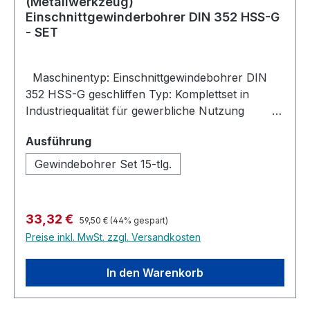
(Metallwerkzeug)
Einschnittgewinderbohrer DIN 352 HSS-G
- SET
Maschinentyp: Einschnittgewindebohrer DIN
352 HSS-G geschliffen Typ: Komplettset in
Industriequalität für gewerbliche Nutzung
Industrie Bohrwerkzeuge im Set :
auswählen
Ausführung
Kombinationsset aus Windeisen, HSS-G Bohrern
und Kernlochbohrer für das Schneiden von
Gewindebohrer Set 15-tlg.
Gewinde, geschliffene und nicht gerollte /
gewalzte Ausführung. BOHRERSET
Kernlochbohrer M3 - M12 HSSG Bohrer 2,5 3,3
Regulärer Preis:
Verkaufspreis:
33,32 €
59,50 €
(44% gespart)
4,2 5,0 6,8 8,5 10,2 Windeisen DIN 1914 Gr. 1,5
Preise inkl. MwSt. zzgl. Versandkosten
In den Warenkorb