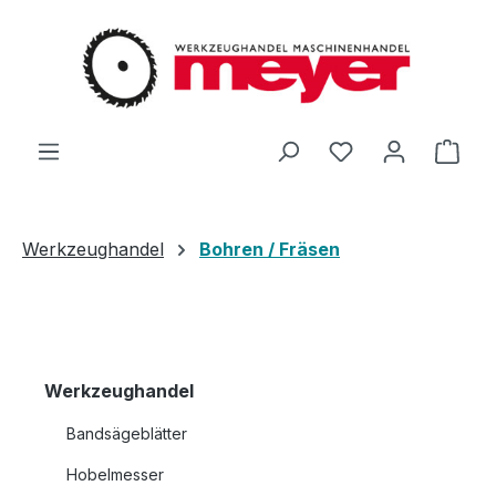
Zum Hauptinhalt springen
Du hast 0 Produ
Ware
Werkzeughandel
Bohren / Fräsen
Werkzeughandel
Bandsägeblätter
Hobelmesser