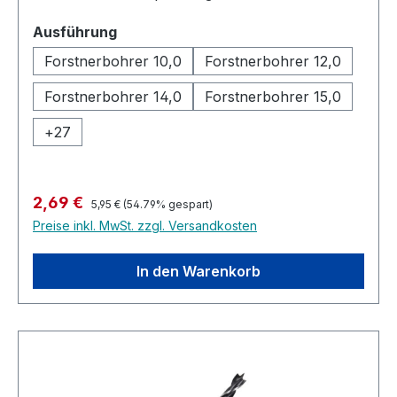
Standard Forstnerbohrer für diverse Arbeiten in
auswählen
Ausführung
Holzwerkstoffe. Zentrierspitze Umfangschneide
Forstnerbohrer 10,0
Forstnerbohrer 12,0
Forstnerbohrer 14,0
Forstnerbohrer 15,0
+
27
Regulärer Preis:
Verkaufspreis:
2,69 €
5,95 €
(54.79% gespart)
Preise inkl. MwSt. zzgl. Versandkosten
In den Warenkorb