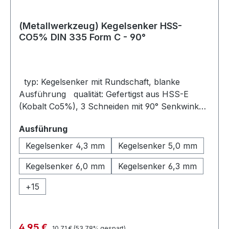
(Metallwerkzeug) Kegelsenker HSS-
CO5% DIN 335 Form C - 90°
typ: Kegelsenker mit Rundschaft, blanke
Ausführung qualität: Gefertigst aus HSS-E
(Kobalt Co5%), 3 Schneiden mit 90° Senkwinkel.
verpackungseinheit: 1 Stück Zum grat- und
auswählen
Ausführung
ratterfreien Entgraten. Ansenken und Versenken
in einem Arbeitsgang. Kleine
Kegelsenker 4,3 mm
Kegelsenker 5,0 mm
Schnittgeschwindigkeit und ausreichend Kühlung
Kegelsenker 6,0 mm
Kegelsenker 6,3 mm
sorgen für gute Ergebnisse.
+
15
Regulärer Preis:
Verkaufspreis:
4,95 €
10,71 €
(53.78% gespart)