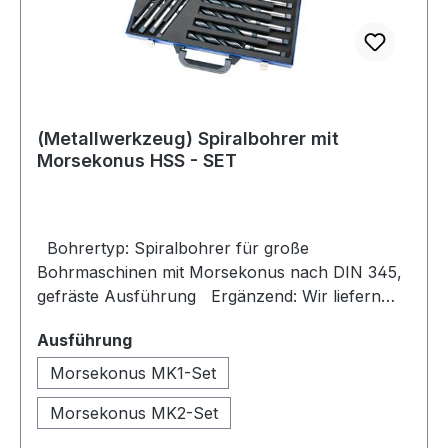
(Metallwerkzeug) Spiralbohrer mit
Morsekonus HSS - SET
Bohrertyp: Spiralbohrer für große
Bohrmaschinen mit Morsekonus nach DIN 345,
gefräste Ausführung Ergänzend: Wir liefern
auch einzelne Bohrer mit Morsekonus in den
auswählen
Ausführung
Abmessungen 10,00 mm bis 75,00 mm. Auch als
HSS-E oder lange Ausführungen. Bitte fragen
Morsekonus MK1-Set
Sie hier direkt bei uns an Industrie
Morsekonus MK2-Set
Bohrwerkzeuge im Set : Spiralbohrer mit
Morsekonus werden vorwiegend in Tisch oder