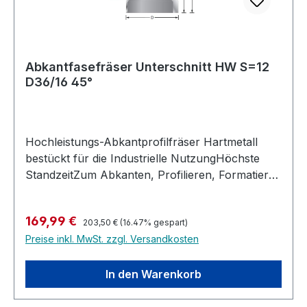
Abkantfasefräser Unterschnitt HW S=12
D36/16 45°
Hochleistungs-Abkantprofilfräser Hartmetall
bestückt für die Industrielle NutzungHöchste
StandzeitZum Abkanten, Profilieren, Formatieren
in einem
ArbeitsgangUmfangschneidendRechtslaufHandv
Regulärer Preis:
Verkaufspreis:
169,99 €
orschub Industriequalität, höchste
203,50 €
(16.47% gespart)
Preise inkl. MwSt. zzgl. Versandkosten
AusführungGeeignet für alle Holzsorten, im
besonderen Harthölzer, MDF, Multiplex, bedingt
auch in Kunststoffe und belegte
In den Warenkorb
Materialien.Abkantprofilfräser HW Z=2Maximal
zulässige Drehzahl: 18.000 U/min