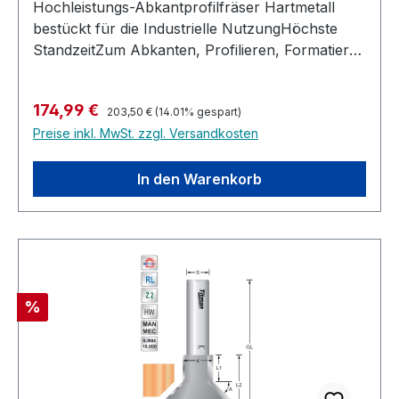
Hochleistungs-Abkantprofilfräser Hartmetall
bestückt für die Industrielle NutzungHöchste
StandzeitZum Abkanten, Profilieren, Formatieren
in einem
ArbeitsgangUmfangschneidendRechtslaufHandv
Regulärer Preis:
Verkaufspreis:
174,99 €
orschub Industriequalität, höchste
203,50 €
(14.01% gespart)
Preise inkl. MwSt. zzgl. Versandkosten
AusführungGeeignet für alle Holzsorten, im
besonderen Harthölzer, MDF, Multiplex, bedingt
auch in Kunststoffe und belegte
In den Warenkorb
Materialien.Abkantprofilfräser HW Z=2Maximal
zulässige Drehzahl: 18.000 U/min
Rabatt
%