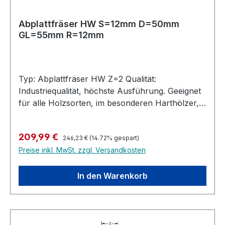
Abplattfräser HW S=12mm D=50mm
GL=55mm R=12mm
Typ: Abplattfräser HW Z=2 Qualität:
Industriequalität, höchste Ausführung. Geeignet
für alle Holzsorten, im besonderen Harthölzer,
MDF, Multiplex, bedingt auch in Kunststoffe und
belegte Materialien. Ausführung: Zum Abplatten
Regulärer Preis:
Verkaufspreis:
209,99 €
von Türfüllungen. Stirn- und umfangschneidend,
246,23 €
(14.72% gespart)
Preise inkl. MwSt. zzgl. Versandkosten
jedoch nicht bohrschneidend. Zulässig nur für
stationäre Maschinen - nicht für
Handoberfräsen. Hochleistungs-Abplattfräser
In den Warenkorb
Hartmetall bestückt für die Industrielle Nutzung.
Höchste Standzeit.