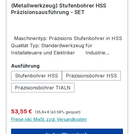
(Metallwerkzeug) Stufenbohrer HSS
Präzisionsausführung - SET
Maschinentyp: Präzisions Stufenbohrer in HSS
Qualität Typ: Standardwerkzeug für
Installateuere und Elektriker Industrie
Bohrwerkzeuge im Set : Ein Stufenbohrer
auswählen
Ausführung
besitzt an dem Schaft Schneiden mit mehreren
Durchmessern. Bitte beachten Sie, dass es sich
Stufenbohrer HSS
Präzisionsbohrer HSS
bei diesen Werkstücken nicht um
Präzisionsbohrer TIALN
Heimwerkerqualität handelt, sondern um
hochwertige Stufenbohrer für die gewerbliche
Nutzung. Die spiralförmig angeordnete Spannut
ermöglicht eine sichere Abfuhr von Spänen
Regulärer Preis:
Verkaufspreis:
53,55 €
135,84 €
(60.58% gespart)
sowie eine Entlastung der Schneiden.
Preise inkl. MwSt. zzgl. Versandkosten
Kaltverschweißungen werden deutlich reduziert
woraus sich eine höhere Standzeit und