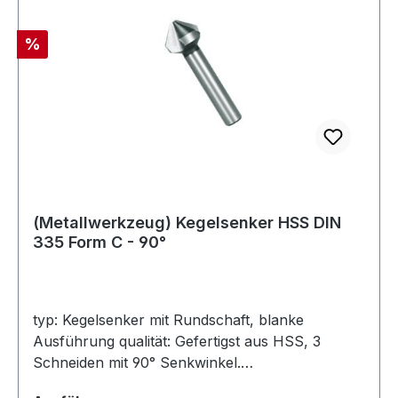
Rabatt
%
(Metallwerkzeug) Kegelsenker HSS DIN
335 Form C - 90°
typ: Kegelsenker mit Rundschaft, blanke
Ausführung qualität: Gefertigst aus HSS, 3
Schneiden mit 90° Senkwinkel.
verpackungseinheit: 1 Stück Zum grat- und