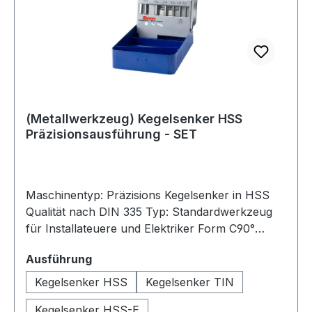
(Metallwerkzeug) Kegelsenker HSS
Präzisionsausführung - SET
Maschinentyp: Präzisions Kegelsenker in HSS
Qualität nach DIN 335 Typ: Standardwerkzeug
für Installateuere und Elektriker Form C90°
Industrie Bohrwerkzeuge im Set : Kegelsenker
auswählen
Ausführung
zum entgraten von Werkstücken oder
versenken von Schrauben. Hierbei werden
Kegelsenker HSS
Kegelsenker TIN
profilierte oder plane Absätze in fertige
Kegelsenker HSS-E