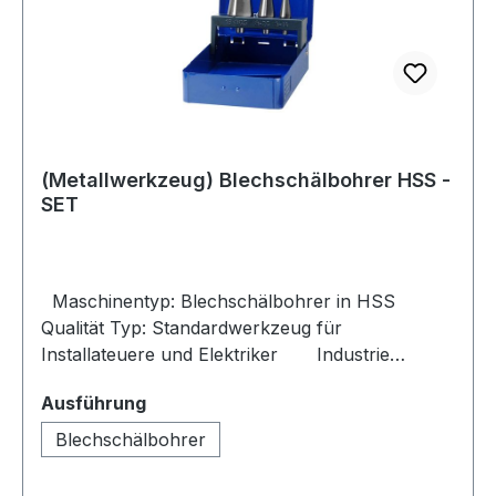
(Metallwerkzeug) Blechschälbohrer HSS -
SET
Maschinentyp: Blechschälbohrer in HSS
Qualität Typ: Standardwerkzeug für
Installateuere und Elektriker Industrie
Bohrwerkzeuge im Set : Spiralbohrer mit
auswählen
Ausführung
Kreuzanschliff für sichere und ausreichende
Bohrleistung in die häufigsten Stahlsorten. Für
Blechschälbohrer
eine deutliche Steigerung der Laufleistung wirden
die Spitzen der Bohrer titannitriert. Hier ergibt