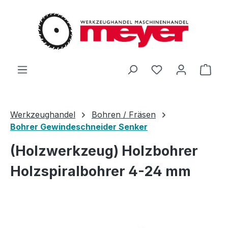
Zum Hauptinhalt springen
Du hast 0 Produ
Ware
Werkzeughandel
Bohren / Fräsen
Bohrer Gewindeschneider Senker
(Holzwerkzeug) Holzbohrer
Holzspiralbohrer 4-24 mm
Bildergalerie überspringen