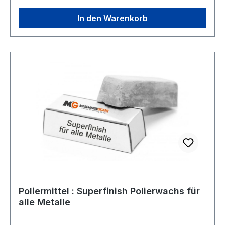
entfernen und zum anderen soll darüber hinaus
auch die Güte der Oberfläche bearbeitet
In den Warenkorb
werden. So dient Polierwachs auf der einen
Seite - z.B. beim schärfen von Messern
vorwiegend dazu eine möglichst scharfe
Schneide herzustellen, beim Polieren von Gold
oder Silber steht jedoch die Oberflächenstruktur
- vorwiegend der Glanz - im Vordergrund.
Poliermittel : Superfinish Polierwachs für
alle Metalle