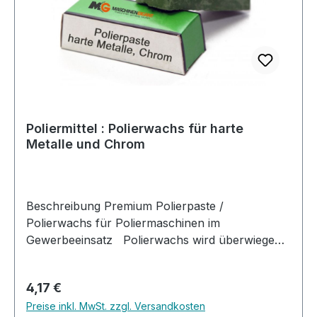
Poliermittel : Polierwachs für harte
Metalle und Chrom
Beschreibung Premium Polierpaste /
Polierwachs für Poliermaschinen im
Gewerbeeinsatz Polierwachs wird überwiegend
mittels Maschinen (Poliermaschinen,
Schwabbelscheiben, rotierende Lederscheiben
Regulärer Preis:
4,17 €
u.s.w.) genutzt. Es dient zum einen den beim
Preise inkl. MwSt. zzgl. Versandkosten
schärfen entstehenden Grat am Werkstück zu