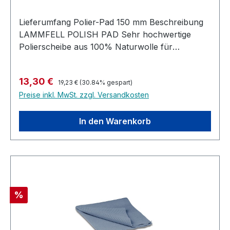
Lieferumfang Polier-Pad 150 mm Beschreibung
LAMMFELL POLISH PAD Sehr hochwertige
Polierscheibe aus 100% Naturwolle für
hervorragenden Abtrag bei gleichzeitig hohem
Glanzgrad auf allen Holzlack-Systemen. Zur
Regulärer Preis:
Verkaufspreis:
13,30 €
Aufnahme auf Kletttellern.
19,23 €
(30.84% gespart)
Preise inkl. MwSt. zzgl. Versandkosten
In den Warenkorb
Rabatt
%