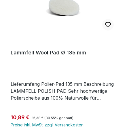
Lammfell Wool Pad Ø 135 mm
Lieferumfang Polier-Pad 135 mm Beschreibung
LAMMFELL POLISH PAD Sehr hochwertige
Polierscheibe aus 100% Naturwolle für
hervorragenden Abtrag bei gleichzeitig hohem
Glanzgrad auf allen Holzlack-Systemen. Zur
Regulärer Preis:
Verkaufspreis:
10,89 €
Aufnahme auf Kletttellern.
15,68 €
(30.55% gespart)
Preise inkl. MwSt. zzgl. Versandkosten