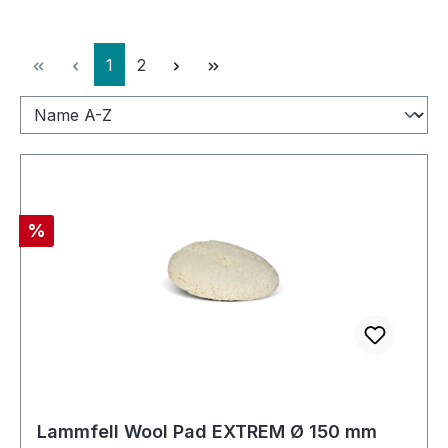
Seite
Seite
1
2
Rabatt
%
Lammfell Wool Pad EXTREM Ø 150 mm