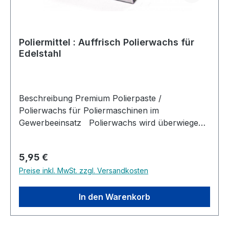
Poliermittel : Auffrisch Polierwachs für
Edelstahl
Beschreibung Premium Polierpaste /
Polierwachs für Poliermaschinen im
Gewerbeeinsatz Polierwachs wird überwiegend
mittels Maschinen (Poliermaschinen,
Schwabbelscheiben, rotierende Lederscheiben
Regulärer Preis:
5,95 €
u.s.w.) genutzt. Es dient zum einen den beim
Preise inkl. MwSt. zzgl. Versandkosten
schärfen entstehenden Grat am Werkstück zu
entfernen und zum anderen soll darüber hinaus
auch die Güte der Oberfläche bearbeitet
In den Warenkorb
werden. So dient Polierwachs auf der einen
Seite - z.B. beim schärfen von Messern