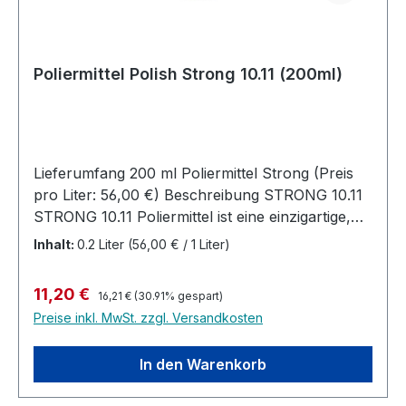
Poliermittel Polish Strong 10.11 (200ml)
Lieferumfang 200 ml Poliermittel Strong (Preis
pro Liter: 56,00 €) Beschreibung STRONG 10.11
STRONG 10.11 Poliermittel ist eine einzigartige,
universelle Hochleistungs-Paste. Alle
Inhalt:
0.2 Liter
(56,00 € / 1 Liter)
Anwendungen können mit einer Paste erledigt
werden. Speziell für den Einsatz auf
Regulärer Preis:
Verkaufspreis:
11,20 €
16,21 €
(30.91% gespart)
Polycarbonat und hochglänzenden
Preise inkl. MwSt. zzgl. Versandkosten
Holzlackoberflächen entwickelt. Ihre hohe
Abtragsleistung und der extrem hohe Glanz
In den Warenkorb
kann perfekt über den Einsatz der
unterschiedlichen Polierpads gesteuert werden.