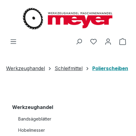
Zum Hauptinhalt springen
Du hast 0 Produ
Ware
Werkzeughandel
Schleifmittel
Polierscheiben
Werkzeughandel
Bandsägeblätter
Hobelmesser