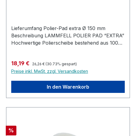
Lieferumfang Polier-Pad extra Ø 150 mm
Beschreibung LAMMFELL POLIER PAD “EXTRA”
Hochwertige Polierscheibe bestehend aus 100%
speziell gedrillter Naturwolle, entwickelt für
maximalen Abtrag auf allen Holzlack-Systemen.
Regulärer Preis:
Verkaufspreis:
18,19 €
Zur Aufnahme auf Kletttellern.
26,26 €
(30.73% gespart)
Preise inkl. MwSt. zzgl. Versandkosten
In den Warenkorb
Rabatt
%