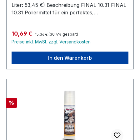
Liter: 53,45 €) Beschreibung FINAL 10.31 FINAL
10.31 Poliermittel für ein perfektes,
hologrammfreies Ergebnis auf allen
pigmentierten Lacksystemen. Tiefenglanz auch
Regulärer Preis:
Verkaufspreis:
10,69 €
für Klavierlacke. Optimal im Einsatz mit den
15,36 €
(30.4% gespart)
Preise inkl. MwSt. zzgl. Versandkosten
Polierpads "grün". Aggressivität: Niedrig Farbe:
Braun Glanz: Sehr Hoch Sicherheit: Silikonfrei
In den Warenkorb
Rabatt
%