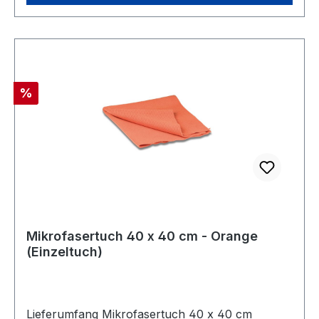
Rabatt
%
Mikrofasertuch 40 x 40 cm - Orange
(Einzeltuch)
Lieferumfang Mikrofasertuch 40 x 40 cm