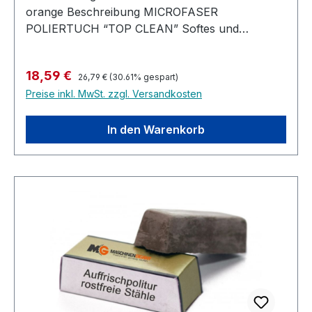
orange Beschreibung MICROFASER
POLIERTUCH “TOP CLEAN” Softes und
saumfreies Premium Poliertuch zur effektiven
Reinigung sensibler Oberflächen mit sehr guter
Regulärer Preis:
Verkaufspreis:
18,59 €
Aufnahmefähigkeit und konstant
26,79 €
(30.61% gespart)
Preise inkl. MwSt. zzgl. Versandkosten
hervorragenden Eigenschaften - selbst nach
zahlreichen Waschvorgängen.
In den Warenkorb