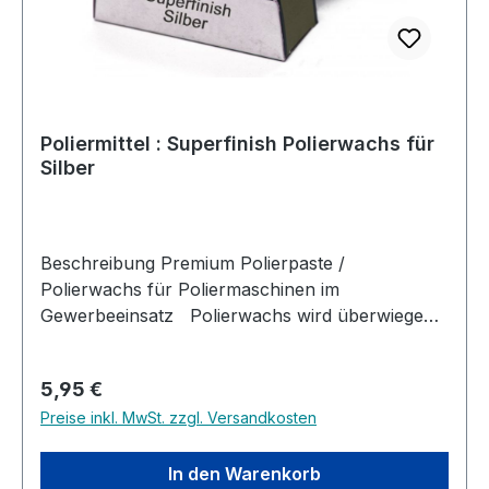
Poliermittel : Superfinish Polierwachs für
Silber
Beschreibung Premium Polierpaste /
Polierwachs für Poliermaschinen im
Gewerbeeinsatz Polierwachs wird überwiegend
mittels Maschinen (Poliermaschinen,
Schwabbelscheiben, rotierende Lederscheiben
Regulärer Preis:
5,95 €
u.s.w.) genutzt. Es dient zum einen den beim
Preise inkl. MwSt. zzgl. Versandkosten
schärfen entstehenden Grat am Werkstück zu
entfernen und zum anderen soll darüber hinaus
auch die Güte der Oberfläche bearbeitet
In den Warenkorb