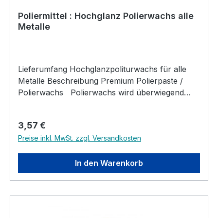
Poliermittel : Hochglanz Polierwachs alle
Metalle
Lieferumfang Hochglanzpoliturwachs für alle
Metalle Beschreibung Premium Polierpaste /
Polierwachs Polierwachs wird überwiegend
mittels Maschinen (Poliermaschinen,
Schwabbelscheiben, rotierende Lederscheiben
Regulärer Preis:
3,57 €
u.s.w.) genutzt. Es dient zum einen den beim
Preise inkl. MwSt. zzgl. Versandkosten
schärfen entstehenden Grat am Werkstück zu
entfernen und zum anderen soll darüber hinaus
auch die Güte der Oberfläche bearbeitet
In den Warenkorb
werden. So dient Polierwachs auf der einen
Seite - z.B. beim schärfen von Messern
vorwiegend dazu eine möglichst scharfe
Schneide herzustellen, beim Polieren von Gold