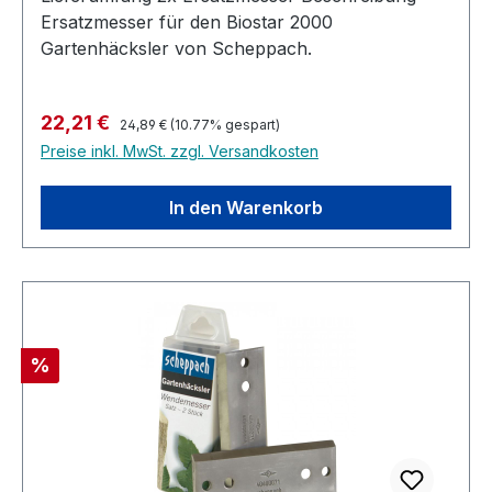
Ersatzmesser für den Biostar 2000
Gartenhäcksler von Scheppach.
Regulärer Preis:
Verkaufspreis:
22,21 €
24,89 €
(10.77% gespart)
Preise inkl. MwSt. zzgl. Versandkosten
In den Warenkorb
Rabatt
%