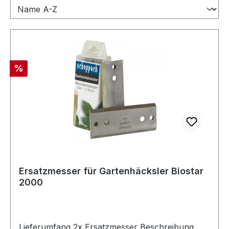
Rabatt
%
Ersatzmesser für Gartenhäcksler Biostar
2000
Lieferumfang 2x Ersatzmesser Beschreibung