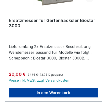
Ersatzmesser für Gartenhäcksler Biostar
3000
Lieferumfang 2x Ersatzmesser Beschreibung
Wendemesser passend für Modelle wie folgt :
Scheppach : Biostar 3000, Biostar 3000B,
Biostar 4000 Combi Black und Decker : GW
400, GWS 400 und GW 400 B
Regulärer Preis:
Verkaufspreis:
20,00 €
34,95 €
(42.78% gespart)
Preise inkl. MwSt. zzgl. Versandkosten
In den Warenkorb