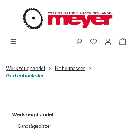
Zum Hauptinhalt springen
Du hast 0 Produ
Ware
Werkzeughandel
Hobelmesser
Gartenhäcksler
Werkzeughandel
Bandsägeblätter