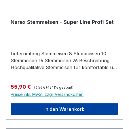
Narex Stemmeisen - Super Line Profi Set
Lieferumfang Stemmeisen 8 Stemmeisen 10
Stemmeisen 16 Stemmeisen 26 Beschreibung
Hochqualitative Stemmeisen für komfortable und
professionelle Holzbearbeitung. Stahl
Geschmiedet aus hochlegiertem Cr-Mn-Stahl
Regulärer Preis:
Verkaufspreis:
55,90 €
Wärmebehandelt bis zu einer Härte von 59HRc
96,56 €
(42.11% gespart)
Preise inkl. MwSt. zzgl. Versandkosten
Komplett geschilffen und poliert Nach DIN 5139
Griff Ergonomischer Griff mit ovalem Querschnitt
Harter Polypropylen-Kern, weiche TPE Hülle
In den Warenkorb
Lochung zum Aufhängen des Werkzeugs
Metallischer Schlagknopf