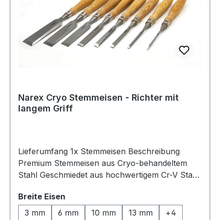
Narex Cryo Stemmeisen - Richter mit
langem Griff
Lieferumfang 1x Stemmeisen Beschreibung
Premium Stemmeisen aus Cryo-behandeltem
Stahl Geschmiedet aus hochwertigem Cr-V Stahl.
Tieftemperaturbehandelt und anschließend
auswählen
Breite Eisen
wärmebehandelt bis zu einer Härte von
mindestens 62HRc Fein geschilffen und poliert
3 mm
6 mm
10 mm
13 mm
+
4