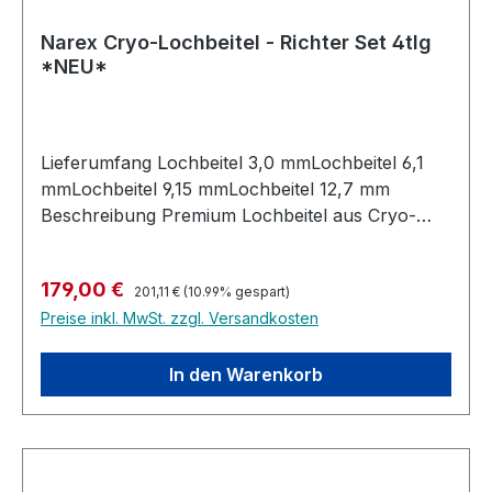
Narex Cryo-Lochbeitel - Richter Set 4tlg
*NEU*
Lieferumfang Lochbeitel 3,0 mmLochbeitel 6,1
mmLochbeitel 9,15 mmLochbeitel 12,7 mm
Beschreibung Premium Lochbeitel aus Cryo-
behandeltem StahlNach dem großen Erfolg der
Richter Stemmeisen gibt es diese jetzt auch als
Regulärer Preis:
Verkaufspreis:
179,00 €
Lochbeitel mit deutlich stärkerer Schneide zum
201,11 €
(10.99% gespart)
Preise inkl. MwSt. zzgl. Versandkosten
ausstemmen von Schlitz und Zapfen
Verbindungen. Die starke Ausführung erlaubt
kräftigste Hammerschläge wie auch das seitliche
In den Warenkorb
ausbrechen / aufbrechen des Holzes durch
Hebelkräfte. Stahl Geschmiedet aus
hochwertigem Cr-V Stahl.
Tieftemperaturbehandelt und anschließend