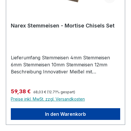
Narex Stemmeisen - Mortise Chisels Set
Lieferumfang Stemmeisen 4mm Stemmeisen
6mm Stemmeisen 10mm Stemmeisen 12mm
Beschreibung Innovativer Meißel mit
verbessertem Querschnitt der Klinge. Dieser
minimiert die Reibung beim Schneiden in Holz.
Regulärer Preis:
Verkaufspreis:
59,38 €
Der ergonomische Griff aus hartem und
68,03 €
(12.71% gespart)
Preise inkl. MwSt. zzgl. Versandkosten
kräftigem Weißbuchenholz ist stark genug, um
schweren Schlägen mit dem Hammer
standzuhalten. Die Kombination aus gebeiztem
In den Warenkorb
Hainbuchengriff, Messingzwinge und der
verbesserte Anschliff der Klinge schafft ein