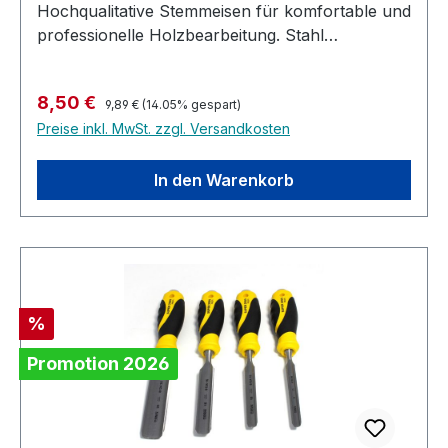
Hochqualitative Stemmeisen für komfortable und
professionelle Holzbearbeitung. Stahl
Geschmiedet aus hochlegiertem Cr-Mn-Stahl
Wärmebehandelt bis zu einer Härte von 59HRc
Regulärer Preis:
Verkaufspreis:
8,50 €
Komplett geschilffen und poliert Nach DIN 5139
9,89 €
(14.05% gespart)
Preise inkl. MwSt. zzgl. Versandkosten
Griff Ergonomischer Griff mit ovalem Querschnitt
Harter Polypropylen-Kern, weiche TPE Hülle
Lochung zum Aufhängen des Werkzeugs
In den Warenkorb
Metallischer Schlagknopf
Rabatt
%
Promotion 2026