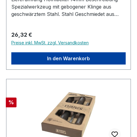
Spezialwerkzeug mit gebogener Klinge aus
geschwärztem Stahl. Stahl Geschmiedet aus
hochlegiertem Cr-Mn-Stahl Wärmebehandelt bis
zu einer Härte von 59HRc Komplett geschilffen
Regulärer Preis:
26,32 €
und poliert Griff Ergonomisch geformter Griff
Preise inkl. MwSt. zzgl. Versandkosten
Gefertigt aus Weißbuche Ring aus Messing
In den Warenkorb
Rabatt
%