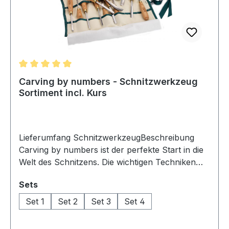
Durchschnittliche Bewertung von 5 von 5 Sternen
Carving by numbers - Schnitzwerkzeug
Sortiment incl. Kurs
Lieferumfang SchnitzwerkzeugBeschreibung
Carving by numbers ist der perfekte Start in die
Welt des Schnitzens. Die wichtigen Techniken
werden Schritt für Schritt erklärt so dass die
auswählen
Sets
Grundlagen für alle späteren Projekte gezeigt,
angewendet und geübt werden können.Carving
Set 1
Set 2
Set 3
Set 4
by Numbers wurde von Mike Davies entwickelt
der in UK und auch Australien eine bekannte