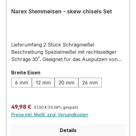
Narex Stemmeisen - skew chisels Set
Lieferumfang 2 Stück Schrägmeißel
Beschreibung Spezialmeißel mit rechtsseitiger
Schräge 30˚. Geeignet für das Ausputzen von
Ecken, Schwalbenschwänzen und Arbeiten in
auswählen
Breite Eisen
Bereichen, die mit normalen Stemmeisen nicht
erreicht werden können. Die geschmiedete
6 mm
12 mm
20 mm
26 mm
Klinge besteht aus traditionellem Cr-Mn-Stahl
und ist auf 59 HRc wärmebehandelt. Der
ergonomische Griff aus hartem und kräftigem
Regulärer Preis:
Verkaufspreis:
49,98 €
57,50 €
(13.08% gespart)
Weißbuchenholz ist stark genug, um auch
Preise inkl. MwSt. zzgl. Versandkosten
schweren Schlägen mit dem Hammer
standzuhalten. Die Kombination aus dem
Details
gebeizten Weißbuchenholzgriff, der