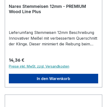
Narex Stemmeisen 12mm - PREMIUM
Wood Line Plus
Lieferumfang Stemmeisen 12mm Beschreibung
Innovativer Meißel mit verbessertem Querschnitt
der Klinge. Dieser minimiert die Reibung beim
Schneiden in Holz. Der ergonomische Griff aus
hartem und kräftigem Weißbuchenholz ist stark
Regulärer Preis:
14,36 €
genug, um schweren Schlägen mit dem Hammer
Preise inkl. MwSt. zzgl. Versandkosten
standzuhalten. Die Kombination aus gebeiztem
Hainbuchengriff, Messingzwinge und der
verbesserte Anschliff der Klinge schafft ein
In den Warenkorb
einzigartiges Design des Werkzeugs. Stahl
geschmiedet aus hochlegiertem Cr-Mn-Stahl
Wärmebehandet auf bis zu 59 HRc Extrem
dünne Seite um auch enge Stellen zu erreichen