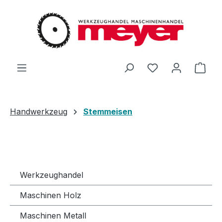
Zum Hauptinhalt springen
Du hast 0 Produ
Ware
Handwerkzeug
Stemmeisen
Werkzeughandel
Maschinen Holz
Maschinen Metall