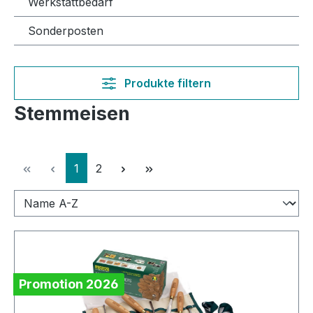
Werkstattbedarf
Sonderposten
Produkte filtern
Stemmeisen
Seite
Seite
1
2
Promotion 2026