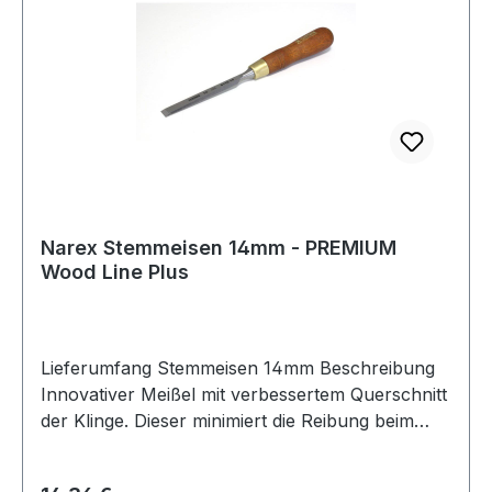
Griff Besonders ergonomisch, durch runden
Querschnitt Gebeiztes Hainbuchenholz Ring aus
Messing Produktinformationen Stahlbreite: 12
mm Stahllänge: 126 mm Gesamtlänge: 260 mm
Maße Griff: 134 x 31 mm
Narex Stemmeisen 14mm - PREMIUM
Wood Line Plus
Lieferumfang Stemmeisen 14mm Beschreibung
Innovativer Meißel mit verbessertem Querschnitt
der Klinge. Dieser minimiert die Reibung beim
Schneiden in Holz. Der ergonomische Griff aus
hartem und kräftigem Weißbuchenholz ist stark