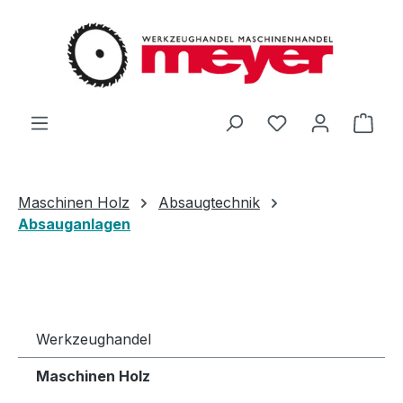
Zum Hauptinhalt springen
Du hast 0 Produ
Ware
Maschinen Holz
Absaugtechnik
Absauganlagen
Werkzeughandel
Maschinen Holz