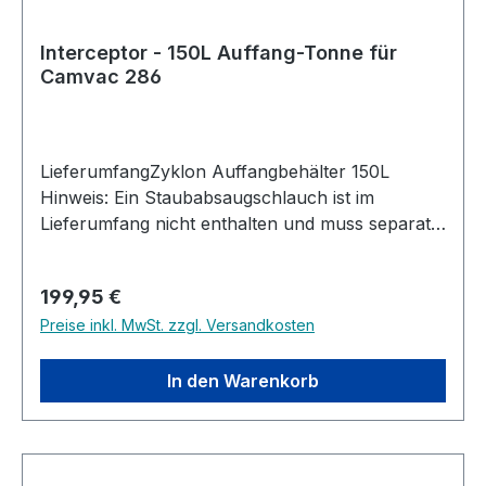
Wandsystem/Fußboden/FahrgestellSchlauchdur
chmesser: 100mmNettogewicht: 6,85
Interceptor - 150L Auffang-Tonne für
kgAbmessungen (BxTxH): 370x412x875 mm
Camvac 286
LieferumfangZyklon Auffangbehälter 150L
Hinweis: Ein Staubabsaugschlauch ist im
Lieferumfang nicht enthalten und muss separat
erworben werden. Beschreibung Die ideale
Ergänzung für CamVac Besitzer oder jedes
Regulärer Preis:
199,95 €
herkömmliche Absaugsystem mit einem 100mm
Preise inkl. MwSt. zzgl. Versandkosten
Schlauch!Die neue Defender Interceptor-Serie
erweitert jedes 100mm Absaugsystem um einen
zusätzlichen Auffangbehälter, welcher die
In den Warenkorb
Absauganlage und eine abzusaugende Maschine
verbindet.Somit wird der in die Absaugung
gelangende Abfall drastisch reduziert, der Filter
bleibt geschützt und die Lebensdauer verlängert