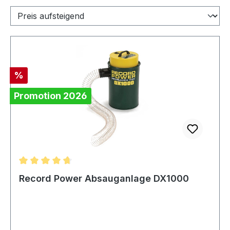
Rabatt
%
Promotion 2026
Durchschnittliche Bewertung von 4.67 von 5 Sternen
Record Power Absauganlage DX1000