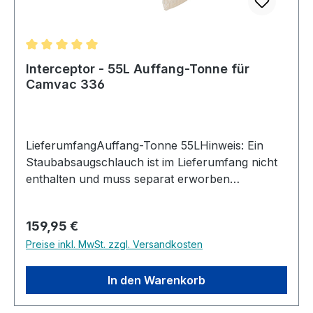
Durchschnittliche Bewertung von 5 von 5 Sternen
Interceptor - 55L Auffang-Tonne für
Camvac 336
LieferumfangAuffang-Tonne 55LHinweis: Ein
Staubabsaugschlauch ist im Lieferumfang nicht
enthalten und muss separat erworben
werden.Beschreibung Mehr Kapazität. Weniger
Wartung, längere Lebensdauer - die ideale
Regulärer Preis:
159,95 €
Ergänzung für CamVac-Besitzer oder jedes
Preise inkl. MwSt. zzgl. Versandkosten
Absaugsystem mit einem 100mm Schlauch!Die
neue Defender Interceptor-Serie erweitert jedes
100mm Staubabsaugsystem um einen
In den Warenkorb
zusätzlichen Auffangbehälter, welcher die