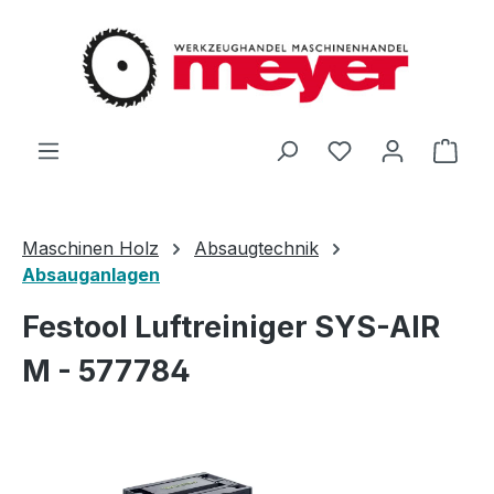
Zum Hauptinhalt springen
Du hast 0 Produ
Ware
Maschinen Holz
Absaugtechnik
Absauganlagen
Festool Luftreiniger SYS-AIR
M - 577784
Bildergalerie überspringen