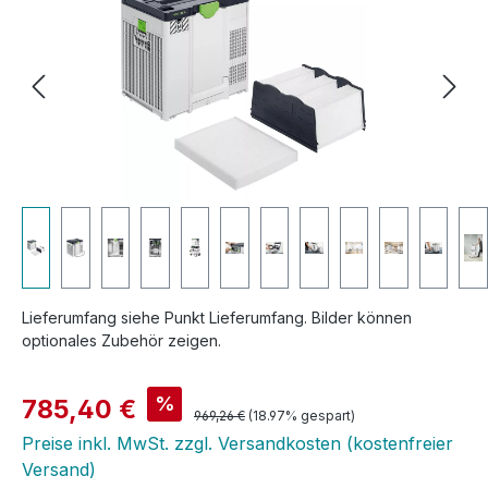
Lieferumfang siehe Punkt Lieferumfang. Bilder können
optionales Zubehör zeigen.
Verkaufspreis:
%
785,40 €
Regulärer Preis:
969,26 €
(18.97% gespart)
Preise inkl. MwSt. zzgl. Versandkosten (kostenfreier
Versand)