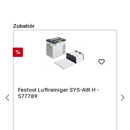
Produktgalerie überspringen
Zubehör
Rabatt
%
Festool Luftreiniger SYS-AIR H -
577789