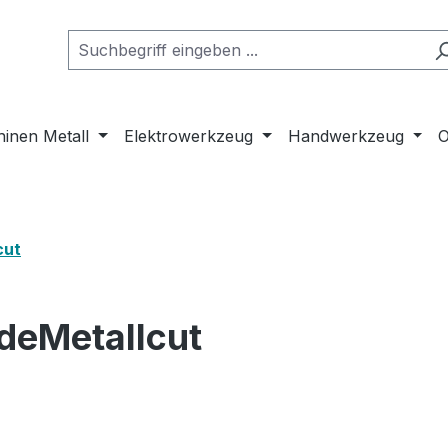
inen Metall
Elektrowerkzeug
Handwerkzeug
O
cut
deMetallcut