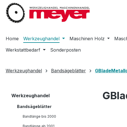
m Hauptinhalt springen
Zur Suche springen
Zur Hauptnavigation springen
Home
Werkzeughandel
Maschinen Holz
Masch
Werkstattbedarf
Sonderposten
Werkzeughandel
Bandsägeblätter
GBladeMetall
GBla
Werkzeughandel
Bandsägeblätter
Bandlänge bis 2000
Bandlänge ab 2001