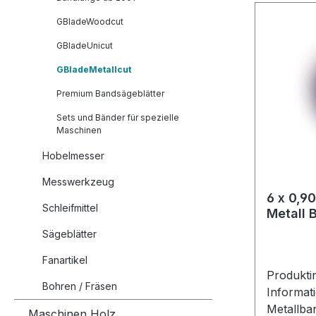
GBladeWoodcut
GBladeUnicut
GBladeMetallcut
Premium Bandsägeblätter
Sets und Bänder für spezielle
Maschinen
Hobelmesser
Messwerkzeug
6 x 0,9
Schleifmittel
Metall 
Sägeblätter
Fanartikel
Produkti
Bohren / Fräsen
Informati
Metallban
Maschinen Holz