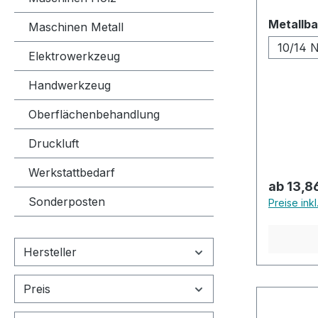
Zugfesti
Metallb
Maschinen Metall
den Einsat
nur für die
10/14 
Elektrowerkzeug
metallver
Sägen of
Handwerkzeug
Egal ob 
Werkstof
Oberflächenbehandlung
permane
Druckluft
Einzelsch
Materiala
Werkstattbedarf
Anwendun
ab 13,8
das pass
Sonderposten
Preise ink
Zusammenfasse
Schneidle
geradlini
Hersteller
wiederst
mechani
Preis
wiederst
Maximale