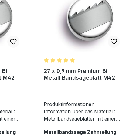
dsfähigkeit
Elastizität und Widerstandsfähigkeit
sten •
• Reduzierte Betriebskosten •
en
maximale Resistenz gegen
ängere
Materialermüdung für längere
Lebensdauer
tung von 5 von 5 Sternen
Durchschnittliche Bewertung von 5 von
 Bi-
27 x 0,9 mm Premium Bi-
t M42
Metall Bandsägeblatt M42
Produktinformationen
erial :
Information über das Material :
t einer
Metallbandsägeblätter mit einer
N/mm für
Zugfestigkeit von 1400 N/mm für
auswählen
auswäh
eilung
Metallbandsaege Zahnteilung
 Nicht
den Einsatz in der Industrie. Nicht