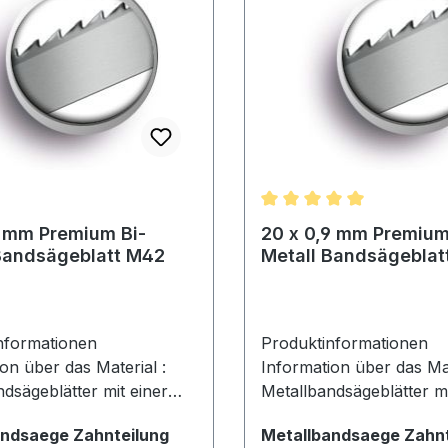
ät und Widerstandsfähigkeit
Elastizität und Widerstan
erte Betriebskosten •
• Reduzierte Betriebsko
 Resistenz gegen
maximale Resistenz geg
ermüdung für längere
Materialermüdung für l
Lebensdauer
Lebensdauer
Durchschnittliche Bewer
9 mm Premium Bi-
20 x 0,9 mm Premium
Bandsägeblatt M42
Metall Bandsägeblat
nformationen
Produktinformationen
on über das Material :
Information über das Mat
dsägeblätter mit einer
Metallbandsägeblätter mi
gkeit von 1400 N/mm für
Zugfestigkeit von 1400 
auswählen
andsaege Zahnteilung
Metallbandsaege Zahnt
z in der Industrie. Nicht
den Einsatz in der Industrie.