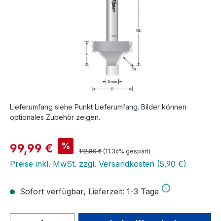
Lieferumfang siehe Punkt Lieferumfang. Bilder können
optionales Zubehör zeigen.
Verkaufspreis:
%
99,99 €
Regulärer Preis:
112,80 €
(11.36% gespart)
Preise inkl. MwSt. zzgl. Versandkosten (5,90 €)
Sofort verfügbar, Lieferzeit: 1-3 Tage
Produkt Anzahl: Gib den gewünschten We