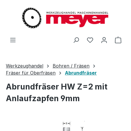
Zum Hauptinhalt springen
Du hast 0 Produ
Ware
Werkzeughandel
Bohren / Fräsen
Fräser für Oberfräsen
Abrundfräser
Abrundfräser HW Z=2 mit
Anlaufzapfen 9mm
Bildergalerie überspringen