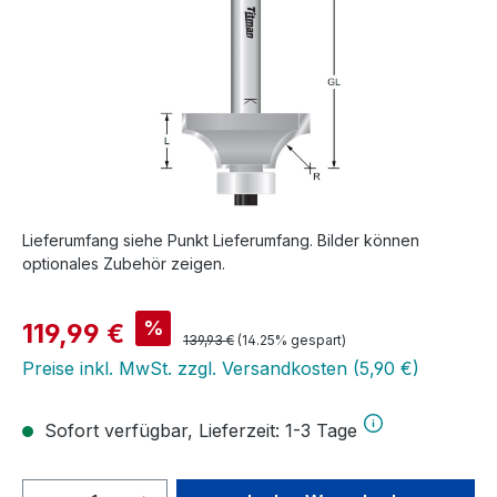
Lieferumfang siehe Punkt Lieferumfang. Bilder können
optionales Zubehör zeigen.
Verkaufspreis:
%
119,99 €
Regulärer Preis:
139,93 €
(14.25% gespart)
Preise inkl. MwSt. zzgl. Versandkosten (5,90 €)
Sofort verfügbar, Lieferzeit: 1-3 Tage
Produkt Anzahl: Gib den gewünschten We