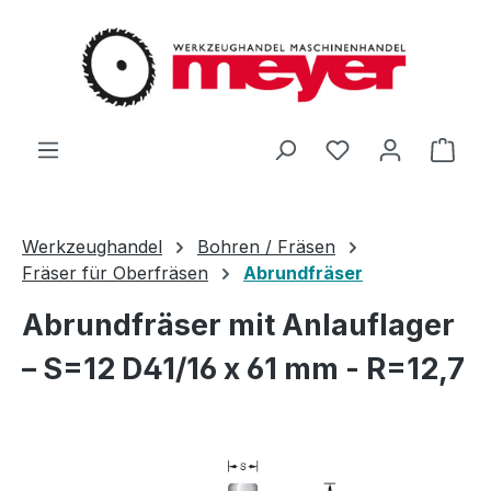
Zum Hauptinhalt springen
Du hast 0 Produ
Ware
Werkzeughandel
Bohren / Fräsen
Fräser für Oberfräsen
Abrundfräser
Abrundfräser mit Anlauflager
– S=12 D41/16 x 61 mm - R=12,7
Bildergalerie überspringen