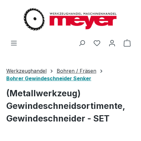
Zum Hauptinhalt springen
Du hast 0 Produ
Ware
Werkzeughandel
Bohren / Fräsen
Bohrer Gewindeschneider Senker
(Metallwerkzeug)
Gewindeschneidsortimente,
Gewindeschneider - SET