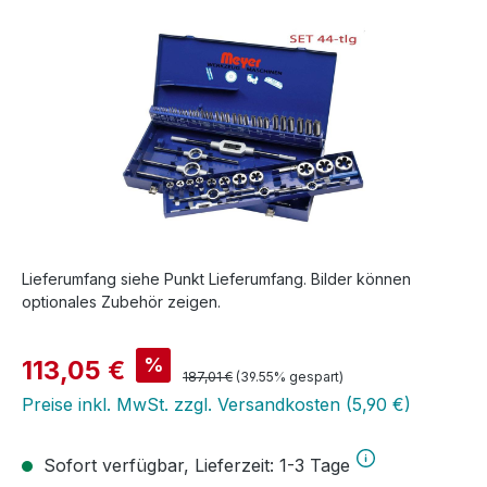
Bildergalerie überspringen
Lieferumfang siehe Punkt Lieferumfang. Bilder können
optionales Zubehör zeigen.
Verkaufspreis:
%
113,05 €
Regulärer Preis:
187,01 €
(39.55% gespart)
Preise inkl. MwSt. zzgl. Versandkosten (5,90 €)
Sofort verfügbar, Lieferzeit: 1-3 Tage