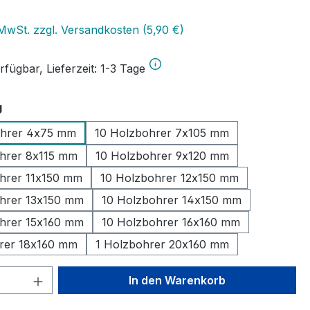
eis:
 MwSt. zzgl. Versandkosten (5,90 €)
fügbar, Lieferzeit: 1-3 Tage
auswählen
g
ohrer 4x75 mm
10 Holzbohrer 7x105 mm
hrer 8x115 mm
10 Holzbohrer 9x120 mm
hrer 11x150 mm
10 Holzbohrer 12x150 mm
hrer 13x150 mm
10 Holzbohrer 14x150 mm
hrer 15x160 mm
10 Holzbohrer 16x160 mm
rer 18x160 mm
1 Holzbohrer 20x160 mm
 Anzahl: Gib den gewünschten Wert ein 
In den Warenkorb