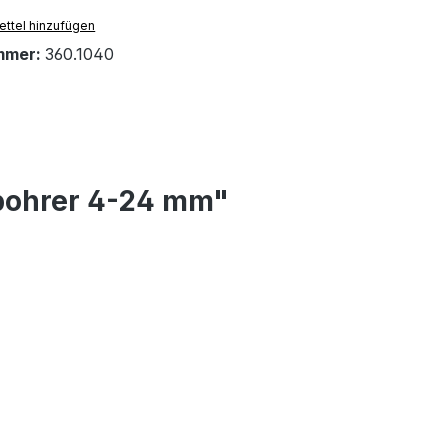
ttel hinzufügen
mmer:
360.1040
lbohrer 4-24 mm"