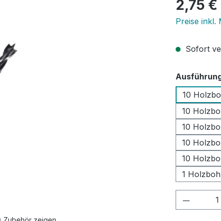
Regulärer Pr
2,75 €
Preise inkl.
Sofort ver
Ausführun
10 Holzb
10 Holzbo
10 Holzbo
10 Holzbo
10 Holzbo
1 Holzboh
Produkt
s Zubehör zeigen.