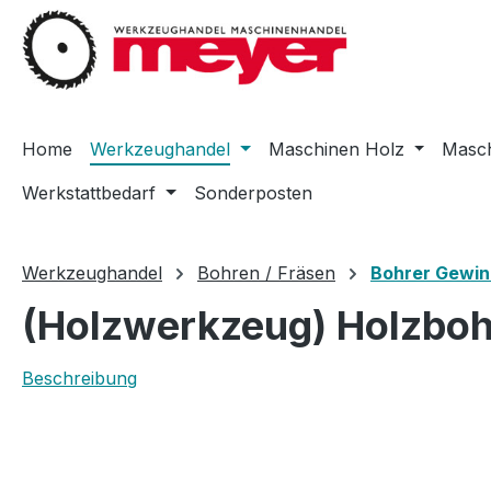
m Hauptinhalt springen
Zur Suche springen
Zur Hauptnavigation springen
Home
Werkzeughandel
Maschinen Holz
Masch
Werkstattbedarf
Sonderposten
Werkzeughandel
Bohren / Fräsen
Bohrer Gewin
(Holzwerkzeug) Holzboh
Beschreibung