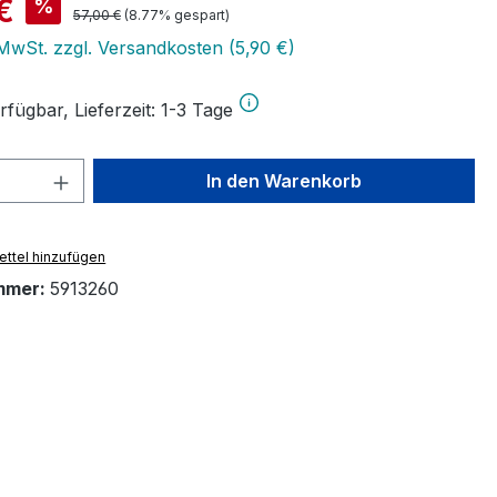
is:
€
%
Regulärer Preis:
57,00 €
(8.77% gespart)
 MwSt. zzgl. Versandkosten (5,90 €)
fügbar, Lieferzeit: 1-3 Tage
 Anzahl: Gib den gewünschten Wert ein 
In den Warenkorb
ttel hinzufügen
mmer:
5913260