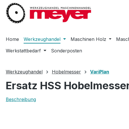
m Hauptinhalt springen
Zur Suche springen
Zur Hauptnavigation springen
Home
Werkzeughandel
Maschinen Holz
Masch
Werkstattbedarf
Sonderposten
Werkzeughandel
Hobelmesser
VariPlan
Ersatz HSS Hobelmesser
Beschreibung