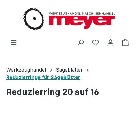
Zum Hauptinhalt springen
Du hast 0 Produ
Ware
Werkzeughandel
Sägeblätter
Reduzierringe für Sägeblätter
Reduzierring 20 auf 16
Bildergalerie überspringen