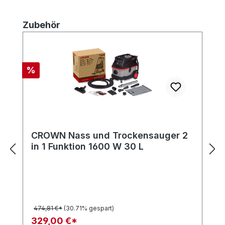
Produktgalerie überspringen
Zubehör
Rabatt
%
CROWN Nass und Trockensauger 2
in 1 Funktion 1600 W 30 L
474,81 €*
(30.71% gespart)
329,00 €*