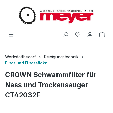
Zum Hauptinhalt springen
Du hast 0 Produ
Ware
Werkstattbedarf
Reinigungstechnik
Filter und Filtersäcke
CROWN Schwammfilter für
Nass und Trockensauger
CT42032F