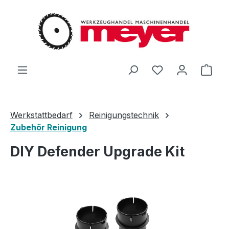
Zum Hauptinhalt springen
Du hast 0 Produ
Ware
Werkstattbedarf
Reinigungstechnik
Zubehör Reinigung
DIY Defender Upgrade Kit
Bildergalerie überspringen