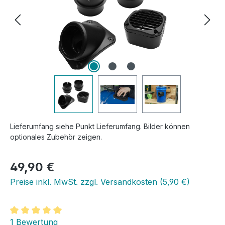
Lieferumfang siehe Punkt Lieferumfang. Bilder können
optionales Zubehör zeigen.
Regulärer Preis:
49,90 €
Preise inkl. MwSt. zzgl. Versandkosten (5,90 €)
Durchschnittliche Bewertung von 5 von 5 Sternen
1 Bewertung