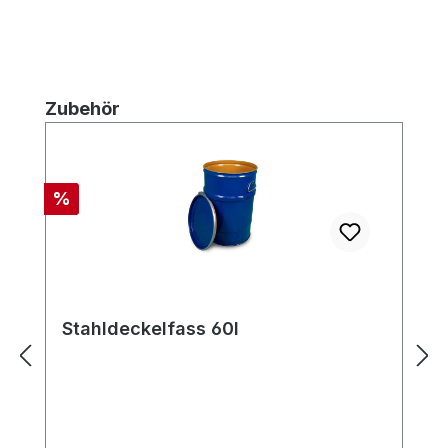
Produktgalerie überspringen
Zubehör
Rabatt
%
Stahldeckelfass 60l