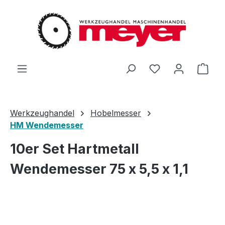
Zum Hauptinhalt springen
Du hast 0 Produ
Ware
Werkzeughandel
Hobelmesser
HM Wendemesser
10er Set Hartmetall
Wendemesser 75 x 5,5 x 1,1
Bildergalerie überspringen