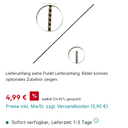
Lieferumfang siehe Punkt Lieferumfang. Bilder können
optionales Zubehör zeigen.
Verkaufspreis:
%
4,99 €
Regulärer Preis:
6,65 €
(24.96% gespart)
Preise inkl. MwSt. zzgl. Versandkosten (5,90 €)
Sofort verfügbar, Lieferzeit: 1-3 Tage