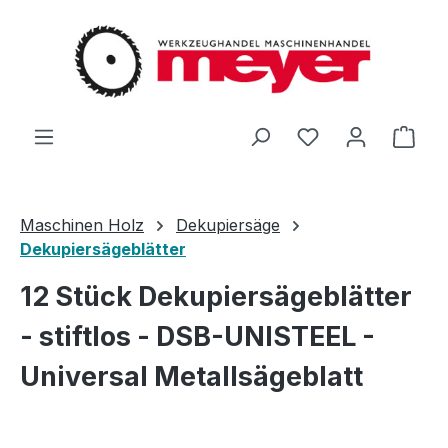
Zum Hauptinhalt springen
Du hast 0 Produ
Ware
Maschinen Holz
Dekupiersäge
Dekupiersägeblätter
12 Stück Dekupiersägeblätter
- stiftlos - DSB-UNISTEEL -
Universal Metallsägeblatt
Bildergalerie überspringen