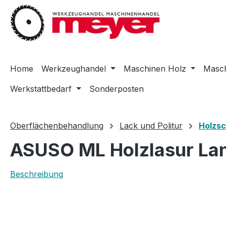
m Hauptinhalt springen
Zur Suche springen
Zur Hauptnavigation springen
Home
Werkzeughandel
Maschinen Holz
Masch
Werkstattbedarf
Sonderposten
Oberflächenbehandlung
Lack und Politur
Holzs
ASUSO ML Holzlasur Lang
Beschreibung