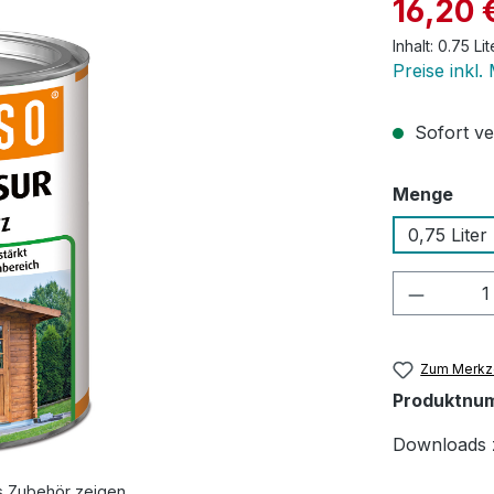
Verkaufspre
16,20 
Inhalt:
0.75 Li
Preise inkl.
Sofort ve
aus
Menge
0,75 Liter
Produkt
Zum Merkze
Produktnu
Downloads 
s Zubehör zeigen.