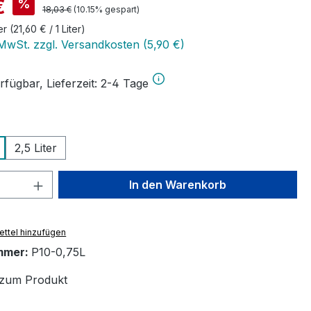
is:
€
%
Regulärer Preis:
18,03 €
(10.15% gespart)
ter
(21,60 € / 1 Liter)
 MwSt. zzgl. Versandkosten (5,90 €)
rfügbar, Lieferzeit: 2-4 Tage
wählen
2,5 Liter
 Anzahl: Gib den gewünschten Wert ein 
In den Warenkorb
ttel hinzufügen
mmer:
P10-0,75L
zum Produkt