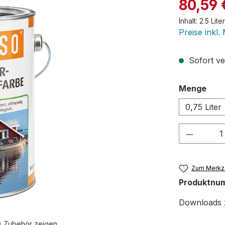
Verkaufspre
80,59 
Inhalt:
2.5 Lite
Preise inkl.
Sofort ve
aus
Menge
0,75 Liter
Produkt
Zum Merkze
Produktnu
Downloads 
s Zubehör zeigen.