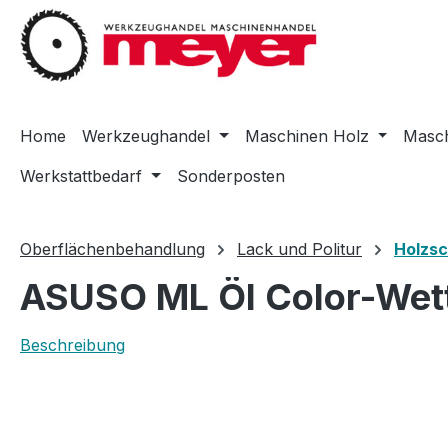
m Hauptinhalt springen
Zur Suche springen
Zur Hauptnavigation springen
Home
Werkzeughandel
Maschinen Holz
Masch
Werkstattbedarf
Sonderposten
Oberflächenbehandlung
Lack und Politur
Holzs
ASUSO ML Öl Color-Wett
Beschreibung