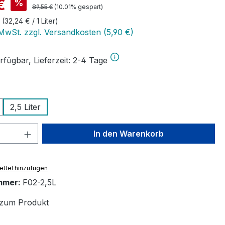
is:
€
%
Regulärer Preis:
89,55 €
(10.01% gespart)
r
(32,24 € / 1 Liter)
 MwSt. zzgl. Versandkosten (5,90 €)
rfügbar, Lieferzeit: 2-4 Tage
wählen
2,5 Liter
 Anzahl: Gib den gewünschten Wert ein 
In den Warenkorb
ttel hinzufügen
mmer:
F02-2,5L
zum Produkt