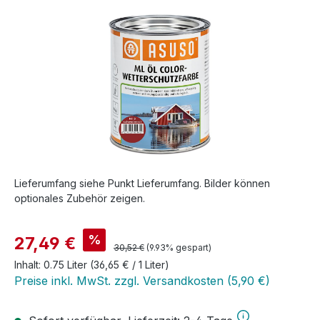
Bildergalerie überspringen
Lieferumfang siehe Punkt Lieferumfang. Bilder können
optionales Zubehör zeigen.
Verkaufspreis:
%
27,49 €
Regulärer Preis:
30,52 €
(9.93% gespart)
Inhalt:
0.75 Liter
(36,65 € / 1 Liter)
Preise inkl. MwSt. zzgl. Versandkosten (5,90 €)