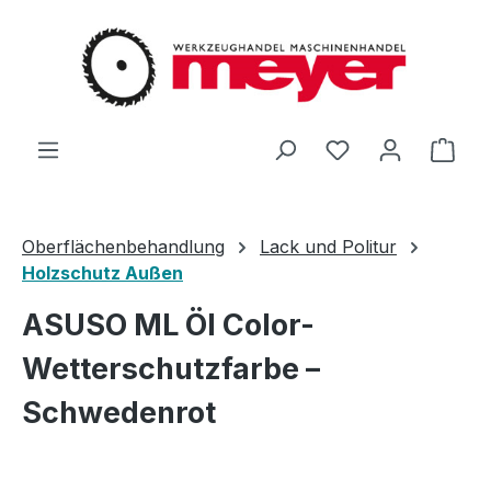
Zum Hauptinhalt springen
Du hast 0 Produ
Ware
Oberflächenbehandlung
Lack und Politur
Holzschutz Außen
ASUSO ML Öl Color-
Wetterschutzfarbe –
Schwedenrot