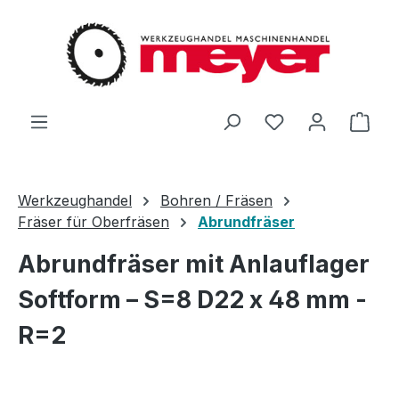
Zum Hauptinhalt springen
Du hast 0 Produ
Ware
Werkzeughandel
Bohren / Fräsen
Fräser für Oberfräsen
Abrundfräser
Abrundfräser mit Anlauflager
Softform – S=8 D22 x 48 mm -
R=2
Bildergalerie überspringen