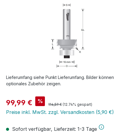
Lieferumfang siehe Punkt Lieferumfang. Bilder können
optionales Zubehör zeigen.
Verkaufspreis:
%
99,99 €
Regulärer Preis:
114,59 €
(12.74% gespart)
Preise inkl. MwSt. zzgl. Versandkosten (5,90 €)
Sofort verfügbar, Lieferzeit: 1-3 Tage