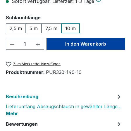
Sofort verfügbar, Lieferzeit: 1-3 Tage
auswählen
Schlauchlänge
2,5 m
5 m
7,5 m
10 m
Produkt Anzahl: Gib den gewünschten We
In den Warenkorb
Zum Merkzettel hinzufügen
Produktnummer:
PUR330-140-10
Beschreibung
Lieferumfang Absaugschlauch in gewählter Länge…
Mehr
Bewertungen