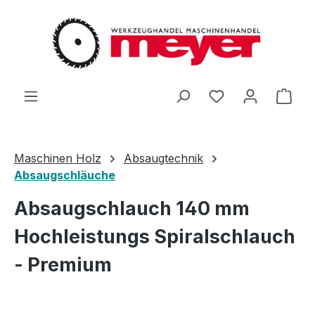
Zum Hauptinhalt springen
Du hast 0 Produ
Ware
Maschinen Holz
Absaugtechnik
Absaugschläuche
Absaugschlauch 140 mm
Hochleistungs Spiralschlauch
- Premium
Bildergalerie überspringen