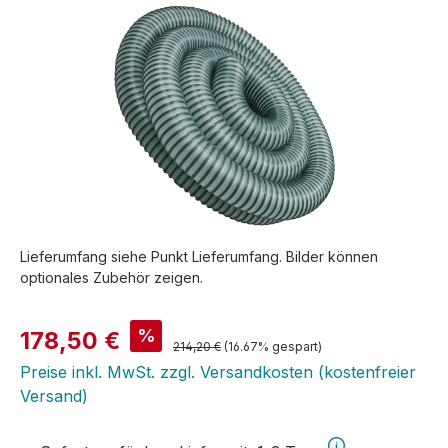
Lieferumfang siehe Punkt Lieferumfang. Bilder können
optionales Zubehör zeigen.
Verkaufspreis:
%
178,50 €
Regulärer Preis:
214,20 €
(16.67% gespart)
Preise inkl. MwSt. zzgl. Versandkosten (kostenfreier
Versand)