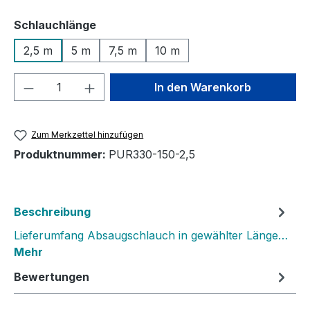
auswählen
Schlauchlänge
2,5 m
5 m
7,5 m
10 m
Produkt Anzahl: Gib den gewünschten We
In den Warenkorb
Zum Merkzettel hinzufügen
Produktnummer:
PUR330-150-2,5
Beschreibung
Lieferumfang Absaugschlauch in gewählter Länge…
Mehr
Bewertungen