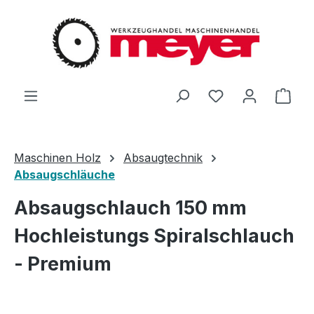
Zum Hauptinhalt springen
Du hast 0 Produ
Ware
Maschinen Holz
Absaugtechnik
Absaugschläuche
Absaugschlauch 150 mm
Hochleistungs Spiralschlauch
- Premium
Bildergalerie überspringen