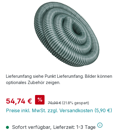
Lieferumfang siehe Punkt Lieferumfang. Bilder können
optionales Zubehör zeigen.
Verkaufspreis:
%
54,74 €
Regulärer Preis:
70,00 €
(21.8% gespart)
Preise inkl. MwSt. zzgl. Versandkosten (5,90 €)
Sofort verfügbar, Lieferzeit: 1-3 Tage