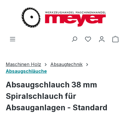
Zum Hauptinhalt springen
Du hast 0 Produ
Ware
Maschinen Holz
Absaugtechnik
Absaugschläuche
Absaugschlauch 38 mm
Spiralschlauch für
Absauganlagen - Standard