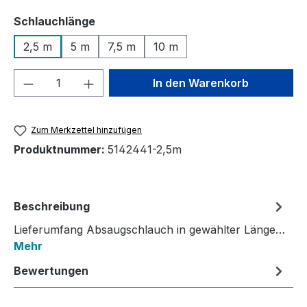
auswählen
Schlauchlänge
2,5 m
5 m
7,5 m
10 m
Produkt Anzahl: Gib den gewünschten We
In den Warenkorb
Zum Merkzettel hinzufügen
Produktnummer:
5142441-2,5m
Beschreibung
Lieferumfang Absaugschlauch in gewählter Länge…
Mehr
Bewertungen