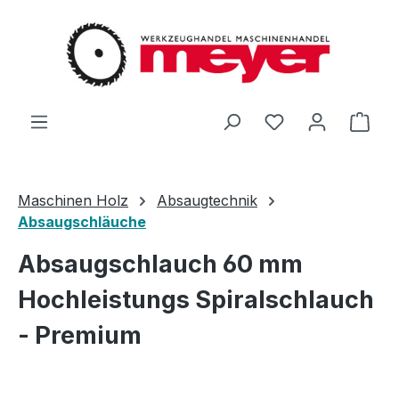
Zum Hauptinhalt springen
Du hast 0 Produ
Ware
Maschinen Holz
Absaugtechnik
Absaugschläuche
Absaugschlauch 60 mm
Hochleistungs Spiralschlauch
- Premium
Bildergalerie überspringen