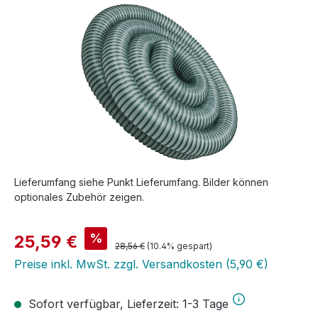
Lieferumfang siehe Punkt Lieferumfang. Bilder können
optionales Zubehör zeigen.
Verkaufspreis:
%
25,59 €
Regulärer Preis:
28,56 €
(10.4% gespart)
Preise inkl. MwSt. zzgl. Versandkosten (5,90 €)
Sofort verfügbar, Lieferzeit: 1-3 Tage