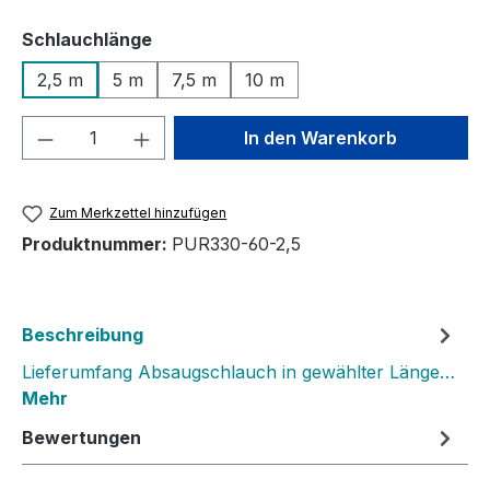
auswählen
Schlauchlänge
2,5 m
5 m
7,5 m
10 m
Produkt Anzahl: Gib den gewünschten We
In den Warenkorb
Zum Merkzettel hinzufügen
Produktnummer:
PUR330-60-2,5
Beschreibung
Lieferumfang Absaugschlauch in gewählter Länge…
Mehr
Bewertungen