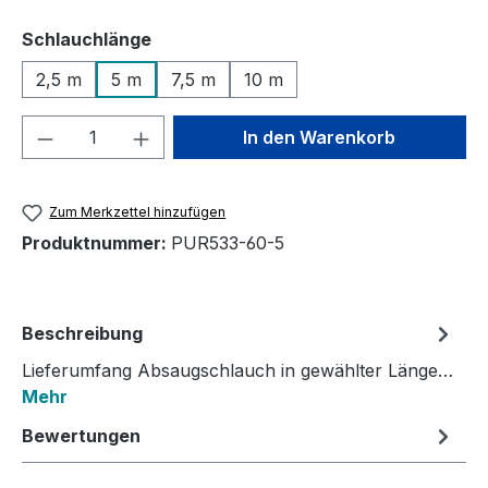
auswählen
Schlauchlänge
2,5 m
5 m
7,5 m
10 m
Produkt Anzahl: Gib den gewünschten We
In den Warenkorb
Zum Merkzettel hinzufügen
Produktnummer:
PUR533-60-5
Beschreibung
Lieferumfang Absaugschlauch in gewählter Länge…
Mehr
Bewertungen