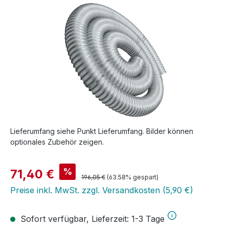
Bildergalerie überspringen
Lieferumfang siehe Punkt Lieferumfang. Bilder können
optionales Zubehör zeigen.
Verkaufspreis:
%
71,40 €
Regulärer Preis:
196,05 €
(63.58% gespart)
Preise inkl. MwSt. zzgl. Versandkosten (5,90 €)
Sofort verfügbar, Lieferzeit: 1-3 Tage