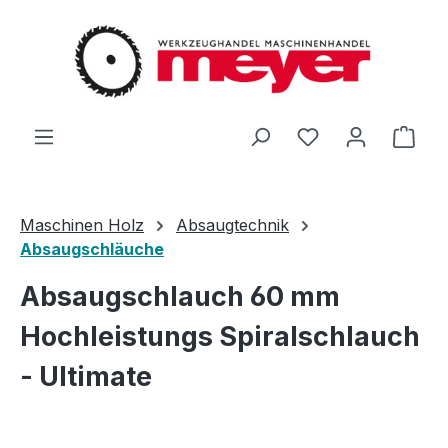
Zum Hauptinhalt springen
Du hast 0 Produ
Ware
Maschinen Holz
Absaugtechnik
Absaugschläuche
Absaugschlauch 60 mm
Hochleistungs Spiralschlauch
- Ultimate