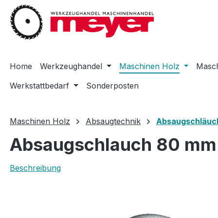
m Hauptinhalt springen
Zur Suche springen
Zur Hauptnavigation springen
Home
Werkzeughandel
Maschinen Holz
Masch
Werkstattbedarf
Sonderposten
Maschinen Holz
Absaugtechnik
Absaugschläuc
Absaugschlauch 80 mm H
Beschreibung