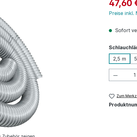
Verkaufspre
47,60 
Preise inkl.
Sofort ver
Schlauchlä
2,5 m
Produkt
Zum Merkze
Produktnu
s Zubehör zeigen.