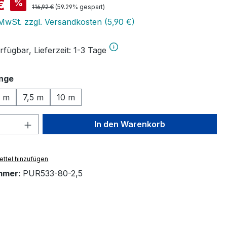
is:
€
%
Regulärer Preis:
116,92 €
(59.29% gespart)
 MwSt. zzgl. Versandkosten (5,90 €)
fügbar, Lieferzeit: 1-3 Tage
auswählen
nge
5 m
7,5 m
10 m
 Anzahl: Gib den gewünschten Wert ein 
In den Warenkorb
ttel hinzufügen
mmer:
PUR533-80-2,5