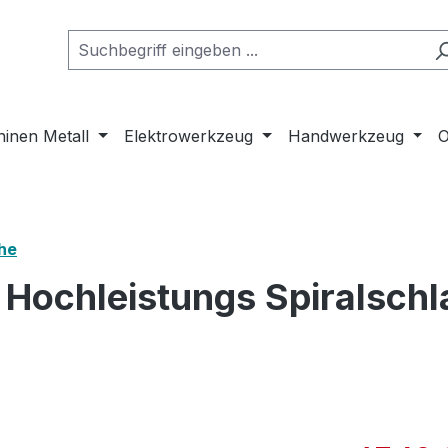
inen Metall
Elektrowerkzeug
Handwerkzeug
O
he
ochleistungs Spiralschla