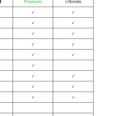
d
Premium
Ultimate
✓
✓
✓
✓
✓
✓
✓
✓
✓
✓
✓
✓
✓
✓
✓
✓
✓