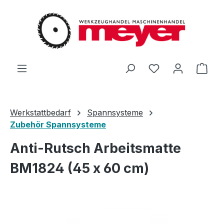
Zum Hauptinhalt springen
Du hast 0 Produ
Ware
Werkstattbedarf
Spannsysteme
Zubehör Spannsysteme
Anti-Rutsch Arbeitsmatte
BM1824 (45 x 60 cm)
Bildergalerie überspringen