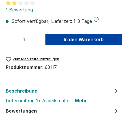
Durchschnittliche Bewertung von 2 von 5 Sternen
1 Bewertung
Sofort verfügbar, Lieferzeit: 1-3 Tage
Produkt Anzahl: Gib den gewünschten We
In den Warenkorb
Zum Merkzettel hinzufügen
Produktnummer:
63117
Beschreibung
Lieferumfang 1x Arbeitsmatte…
Mehr
Bewertungen