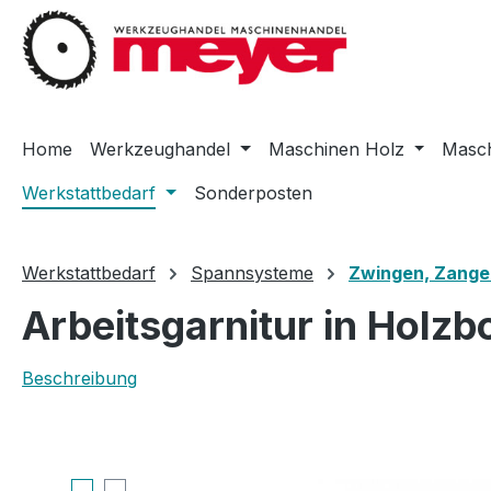
m Hauptinhalt springen
Zur Suche springen
Zur Hauptnavigation springen
Home
Werkzeughandel
Maschinen Holz
Masch
Werkstattbedarf
Sonderposten
Werkstattbedarf
Spannsysteme
Zwingen, Zange
Arbeitsgarnitur in Holz
Beschreibung