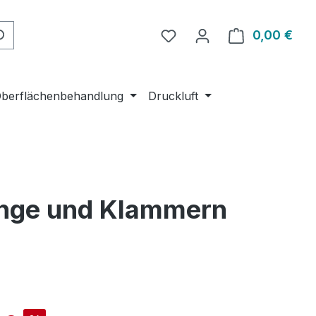
Du hast 0 Produkte auf 
0,00 €
Ware
berflächenbehandlung
Druckluft
zange und Klammern