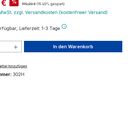
is:
 €
%
Regulärer Preis:
190,00 €
(15.45% gespart)
. MwSt. zzgl. Versandkosten (kostenfreier Versand)
fügbar, Lieferzeit: 1-3 Tage
 Anzahl: Gib den gewünschten Wert ein 
In den Warenkorb
ttel hinzufügen
mmer:
302H