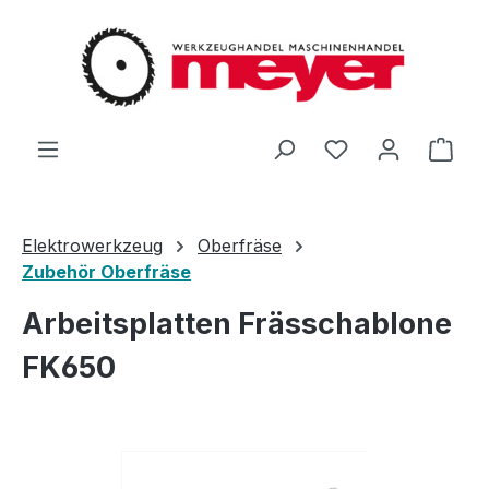
Zum Hauptinhalt springen
Du hast 0 Produ
Ware
Elektrowerkzeug
Oberfräse
Zubehör Oberfräse
Arbeitsplatten Frässchablone
FK650
Bildergalerie überspringen