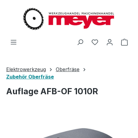
Zum Hauptinhalt springen
Du hast 0 Produ
Ware
Elektrowerkzeug
Oberfräse
Zubehör Oberfräse
Auflage AFB-OF 1010R
Bildergalerie überspringen