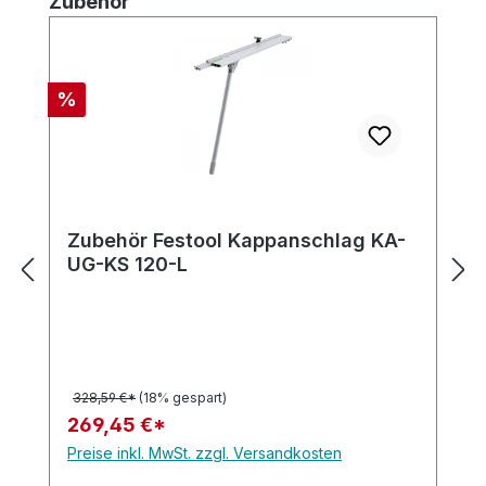
Zubehör
Rabatt
%
Zubehör Festool Kappanschlag KA-
UG-KS 120-L
328,59 €*
(18% gespart)
269,45 €*
Preise inkl. MwSt. zzgl. Versandkosten