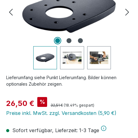
Lieferumfang siehe Punkt Lieferumfang. Bilder können
optionales Zubehör zeigen.
Verkaufspreis:
%
26,50 €
Regulärer Preis:
32,51 €
(18.49% gespart)
Preise inkl. MwSt. zzgl. Versandkosten (5,90 €)
Sofort verfügbar, Lieferzeit: 1-3 Tage