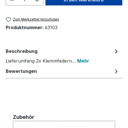
Zum Merkzettel hinzufügen
Produktnummer:
63103
Beschreibung
Lieferumfang 2x Klemmfedern…
Mehr
Bewertungen
Produktgalerie überspringen
Zubehör