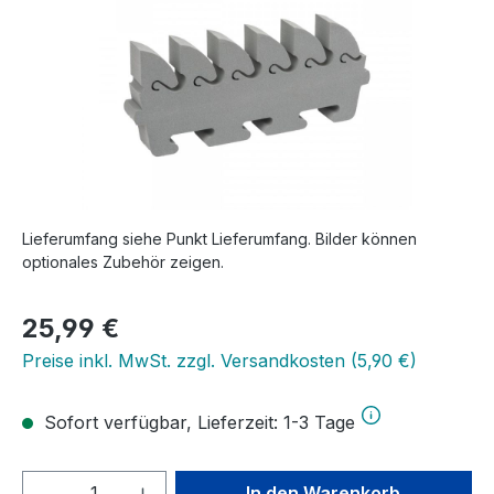
Lieferumfang siehe Punkt Lieferumfang. Bilder können
optionales Zubehör zeigen.
Regulärer Preis:
25,99 €
Preise inkl. MwSt. zzgl. Versandkosten (5,90 €)
Sofort verfügbar, Lieferzeit: 1-3 Tage
Produkt Anzahl: Gib den gewünschten We
In den Warenkorb