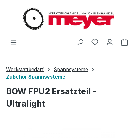
Zum Hauptinhalt springen
Du hast 0 Produ
Ware
Werkstattbedarf
Spannsysteme
Zubehör Spannsysteme
BOW FPU2 Ersatzteil -
Ultralight
Bildergalerie überspringen