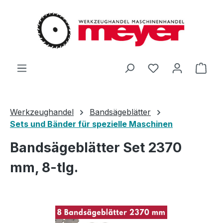
Zum Hauptinhalt springen
Du hast 0 Produ
Ware
Werkzeughandel
Bandsägeblätter
Sets und Bänder für spezielle Maschinen
Bandsägeblätter Set 2370
mm, 8-tlg.
Bildergalerie überspringen