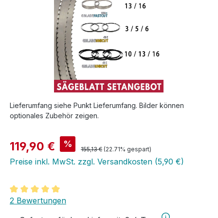
Lieferumfang siehe Punkt Lieferumfang. Bilder können
optionales Zubehör zeigen.
Verkaufspreis:
%
119,90 €
Regulärer Preis:
155,13 €
(22.71% gespart)
Preise inkl. MwSt. zzgl. Versandkosten (5,90 €)
Durchschnittliche Bewertung von 5 von 5 Sternen
2 Bewertungen