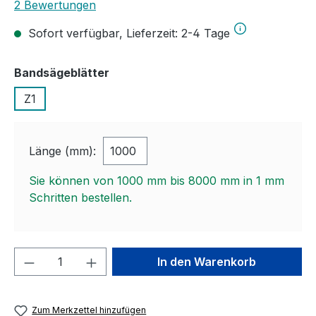
Durchschnittliche Bewertung von 5 von 5 Sternen
2 Bewertungen
Sofort verfügbar, Lieferzeit: 2-4 Tage
auswählen
Bandsägeblätter
Z1
Länge (mm):
Sie können von 1000 mm bis 8000 mm in
1
mm
Schritten bestellen.
Produkt Anzahl: Gib den gewünschten We
In den Warenkorb
Zum Merkzettel hinzufügen