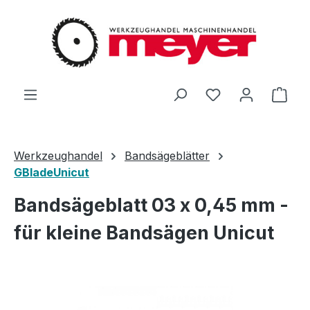
Zum Hauptinhalt springen
Du hast 0 Produ
Ware
Werkzeughandel
Bandsägeblätter
GBladeUnicut
Bandsägeblatt 03 x 0,45 mm -
für kleine Bandsägen Unicut
Bildergalerie überspringen