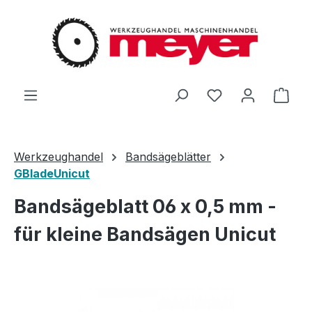
Zum Hauptinhalt springen
Du hast 0 Produ
Ware
Werkzeughandel
Bandsägeblätter
GBladeUnicut
Bandsägeblatt 06 x 0,5 mm -
für kleine Bandsägen Unicut
Bildergalerie überspringen