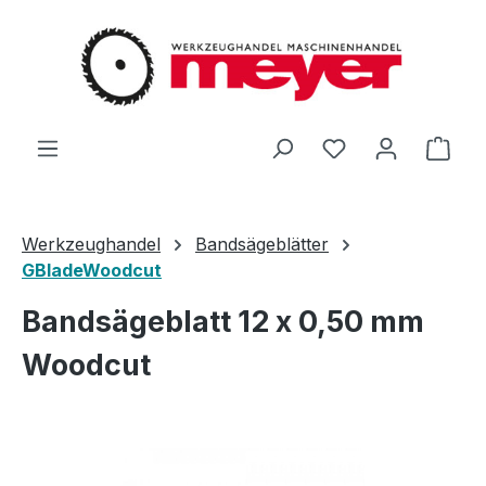
Zum Hauptinhalt springen
Du hast 0 Produ
Ware
Werkzeughandel
Bandsägeblätter
GBladeWoodcut
Bandsägeblatt 12 x 0,50 mm
Woodcut
Bildergalerie überspringen